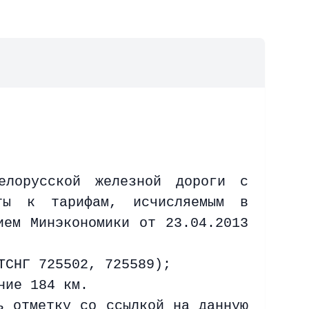
елорусской железной дороги с
нты к тарифам, исчисляемым в
ием Минэкономики от 23.04.2013
ТСНГ 725502, 725589);
яние
184 км
.
ь отметку со ссылкой на данную