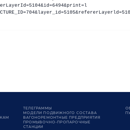
erLayerId=5104&id=6494&print=l
CTURE_ID=704&layer_id=5105&refererLayerld=51
ТЕЛЕГРАММЫ
О
МОДЕЛИ ПОДВИЖНОГО СОСТАВА
П
ИКАМ
ВАГОНОРЕМОНТНЫЕ ПРЕДПРИЯТИЯ
ПРОМЫВОЧНО-ПРОПАРОЧНЫЕ
СТАНЦИИ