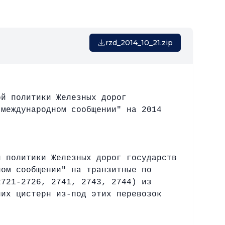
rzd_2014_10_21.zip
ой политики Железных дорог
 международном сообщении" на 2014
й политики Железных дорог государств
ном сообщении" на транзитные по
2721-2726, 2741, 2743, 2744) из
них цистерн из-под этих перевозок