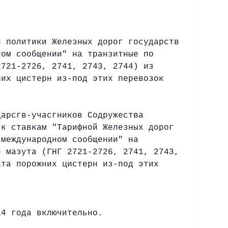
й политики Железных дорог государств
ном сообщении" на транзитные по
2721-2726, 2741, 2743, 2744) из
них цистерн из-под этих перевозок
дарсгв-учасгников Содружества
 к ставкам "Тарифной Железных дорог
 международном сообщении" на
и мазута (ГНГ 2721-2726, 2741, 2743,
ата порожних цистерн из-под этих
14 года включительно.