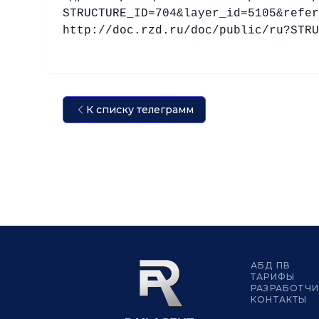
STRUCTURE_ID=704&layer_id=5105&refer
http://doc.rzd.ru/doc/public/ru?STRU
К списку телеграмм
АБД ПВ
ТАРИФЫ
РАЗРАБОТЧ
КОНТАКТЫ