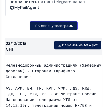
подпишитесь на наш telegram-канал
MyRailAgent
К списку телеграмм
23/12/2015
Изменение № 4.pdf
СНГ
Железнодорожным администрациям (Железным
дорогам) - Сторонам Тарифного
Соглашения:
АЗ, АРМ, БЧ, ГР, КРГ, ЧФМ, ЛДЗ, РЖД,
ТДЖ, ТРК, УТИ, УЗ, ЭВР Минтранс России
На основании телеграммы УТИ от
14.12.15г. телеграфный номер Н/758 и