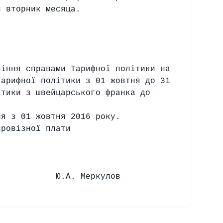
й вторник месяца.
ління справами Тарифної політики на
Тарифної політики з 01 жовтня до 31
ітики з швейцарського франка до
ня з 01 жовтня 2016 року.
провізної плати
и Ю.А. Меркулов