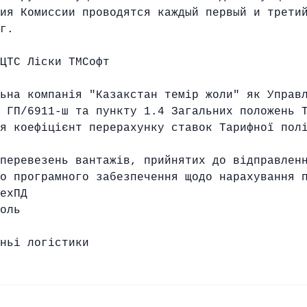
ия Комиссии проводятся каждый первый и трети
г.
ЦТС Ліски ТМСофт
ьна компанія "Казакстан темір жоли" як Управ
 ГП/6911-ш та пункту 1.4 Загальних положень 
я коефіцієнт перерахунку ставок Тарифної пол
перевезень вантажів, прийнятих до відправлен
о програмного забезпечення щодо нарахування 
ехПД
оль
ажних перевезеньі логістик