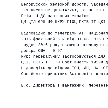
Белорусской железной дороги. Заседан
Із Києва НР ЦЦМ-14/261, 31.08.2016 
Всім: Н ДС вантажних України
ЦМ ЦТЛ ЄРЦ ЦФ ЦКРУ ГІОЦ ПКТБ ІТ ЦКI 
Відповідно до телеграми АТ "Націонал
2016 фрахтовий рік від 31.08.2016 НР
грудня 2016 року включно оголошуєтьс
долара США – 0,97
Курс перерахунку застосовується для 
ЦКІ, ПКТБ ІТ, ТМ Софт внести зміни д
Н доведіть до відома ІОЦ, ДН, НФ, ЄТ
Ознайомте причетних Встановіть контр
В.о. директора з вант