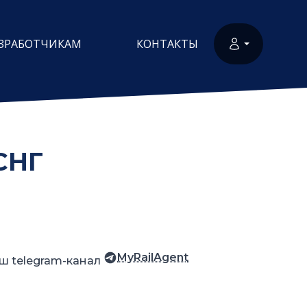
ЗРАБОТЧИКАМ
КОНТАКТЫ
СНГ
MyRailAgent
ш telegram-канал