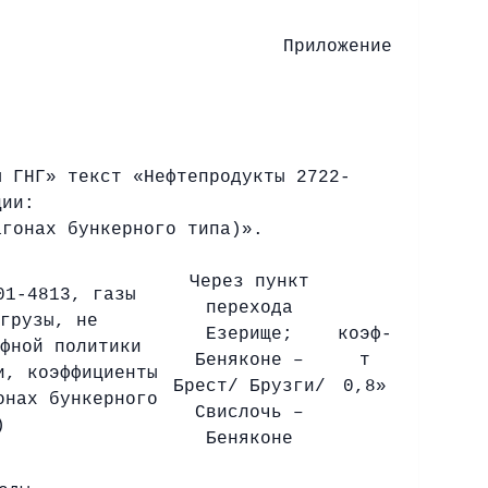
Приложение
ы ГНГ» текст «Нефтепродукты 2722-
ции:
агонах бункерного типа)».
Через пункт
01-4813, газы
перехода
грузы, не
Езерище;
коэф-
фной политики
Беняконе –
т
и, коэффициенты
Брест/ Брузги/
0,8»
онах бункерного
Свислочь –
)
Беняконе