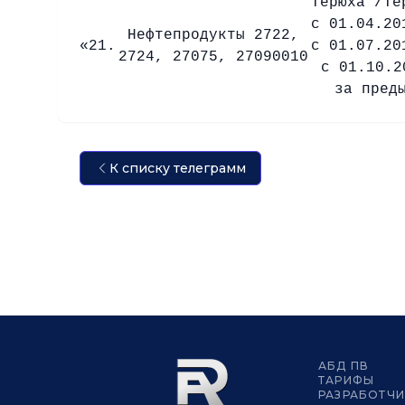
Терюха /Те
с 01.04.20
Нефтепродукты 2722,
«21.
с 01.07.20
2724, 27075, 27090010
с 01.10.2
за пред
К списку телеграмм
АБД ПВ
ТАРИФЫ
РАЗРАБОТЧ