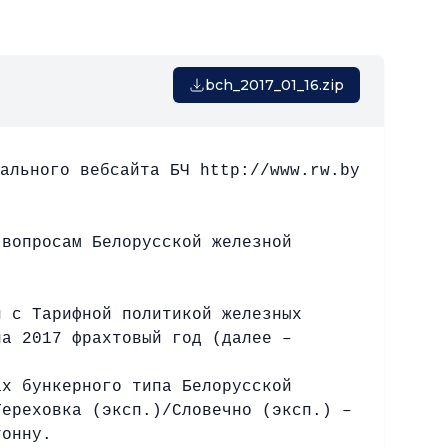
bch_2017_01_16.zip
иального вебсайта БЧ
http://www.rw.by
 вопросам Белорусской железной
и с Тарифной политикой железных
на 2017 фрахтовый год (далее –
ах бункерного типа Белорусской
Тереховка (эксп.)/Словечно (эксп.) –
тонну.