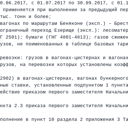
0.06.2017, с 01.07.2017 по 30.09.2017, с 01.
у применяется при выполнении за предыдущий пе
тыс. тонн и более;
вагонах по маршрутам Беняконе (эксп.) – Брес
ограничный переход Езерище (эксп.): лесомате
Г 2501); бумаги (ГНГ 4801-4813); газов сжиже
рузов, не поименованных в таблице базовых тар
ревозки: грузов в вагонах-цистернах и вагона
рузов, на перевозки которых установлены коэф
2902) в вагонах-цистернах, вагонах бункерног
ные ставки, установленные подпунктом 1 пункта
ействие приказом первого заместителя Начальн
нкта 2.3 приказа первого заместителя Начальн
полнение в пункт 10 раздела 2 приложения 3 Т