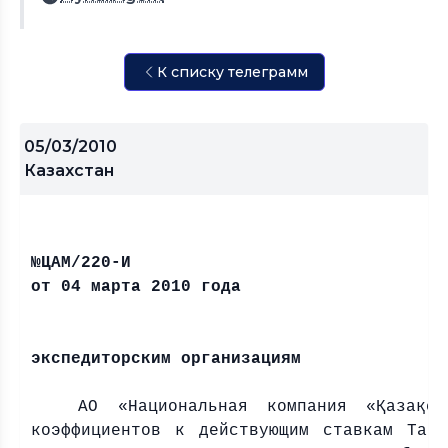
К списку телеграмм
05/03/2010
Казахстан
№ЦАМ/220-И
от 04 марта 2010 года
В
экспедиторским организациям
АО «Национальная компания «
Қ
аза
қ
с
коэффициентов к действующим ставкам Тар