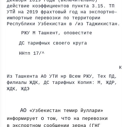
декабря 2019 года (включительно)
действие коэффициентов пункта 3.15. ТП
УТЙ на 2019 фрахтовый год на экспортно-
импортные перевозки по территории
Республики Узбекистан в /из Таджикистан.
РЖУ М Ташкент, оповестите
ДС тарифных своего круга
17
ННтп
/^
Ка
Из Ташкента АО УТИ нр Всем РЖУ, Тех ПД,
филиалы ЖДК, ДС тарифных Копия: М, ЖДР,
ЖДК, ЖДЭ
АО
«Узбекистан темир йуллари»
о
что
информирует
том,
на перевозки
в экспортном сообщении зерна (ГНГ