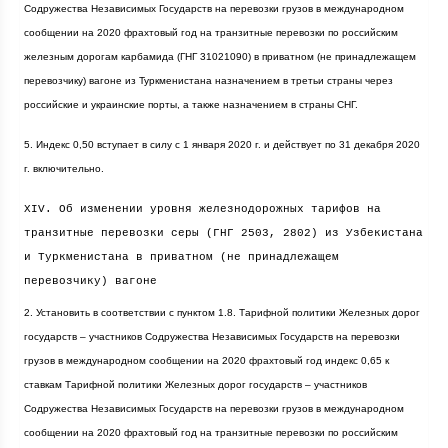
Содружества Независимых Государств на перевозки грузов в международном
сообщении на 2020 фрахтовый год на транзитные перевозки по российским
железным дорогам карбамида (ГНГ 31021090) в приватном (не принадлежащем
перевозчику) вагоне из Туркменистана назначением в третьи страны через
российские и украинские порты, а также назначением в страны СНГ.
5. Индекс 0,50 вступает в силу с 1 января
2020 г
. и действует по 31 декабря
2020
г
. включительно.
XIV. Об изменении уровня железнодорожных тарифов на
транзитные перевозки серы (ГНГ 2503, 2802) из Узбекистана
и Туркменистана в приватном (не принадлежащем
перевозчику) вагоне
2. Установить в соответствии с пунктом 1.8. Тарифной политики Железных дорог
государств – участников Содружества Независимых Государств на перевозки
грузов в международном сообщении на 2020 фрахтовый год индекс 0,65 к
ставкам Тарифной политики Железных дорог государств – участников
Содружества Независимых Государств на перевозки грузов в международном
сообщении на 2020 фрахтовый год на транзитные перевозки по российским