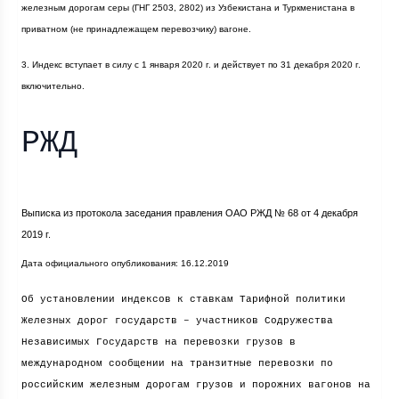
железным дорогам серы (ГНГ 2503, 2802) из Узбекистана и Туркменистана в
приватном (не принадлежащем перевозчику) вагоне.
3. Индекс вступает в силу с 1 января
2020 г
. и действует по 31 декабря
2020 г
.
включительно.
РЖД
Выписка из протокола заседания правления ОАО РЖД № 68 от 4 декабря
2019 г
.
Дата официального опубликования: 16.12.2019
Об установлении индексов к ставкам Тарифной политики
Железных дорог государств – участников Содружества
Независимых Государств на перевозки грузов в
международном сообщении на транзитные перевозки по
российским железным дорогам грузов и порожних вагонов на