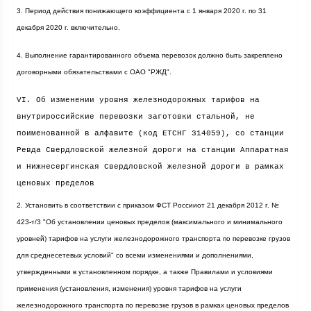
3. Период действия понижающего коэффициента с 1 января
2020 г
. по 31
декабря
2020 г
. включительно.
4. Выполнение гарантированного объема перевозок должно быть закреплено
договорными обязательствами с ОАО "РЖД".
VI. Об изменении уровня железнодорожных тарифов на
внутрироссийские перевозки заготовки стальной, не
поименованной в алфавите (код ЕТСНГ 314059), со станции
Ревда Свердловской железной дороги на станции Аппаратная
и Нижнесергинская Свердловской железной дороги в рамках
ценовых пределов
2. Установить в соответствии с приказом ФСТ Россииот 21 декабря
2012 г
. №
423-т/3 "Об установлении ценовых пределов (максимального и минимального
уровней) тарифов на услуги железнодорожного транспорта по перевозке грузов
для среднесетевых условий" со всеми изменениями и дополнениями,
утвержденными в установленном порядке, а также Правилами и условиями
применения (установления, изменения) уровня тарифов на услуги
железнодорожного транспорта по перевозке грузов в рамках ценовых пределов