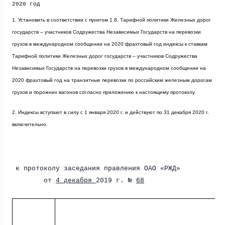
2020 год
1. Установить в соответствии с пунктом 1.8. Тарифной политики Железных дорог
государств – участников Содружества Независимых Государств на перевозки
грузов в международном сообщении на 2020 фрахтовый год индексы к ставкам
Тарифной политики Железных дорог государств – участников Содружества
Независимых Государств на перевозки грузов в международном сообщении на
2020 фрахтовый год на транзитные перевозки по российским железным дорогам
грузов и порожних вагонов согласно приложению к настоящему протоколу.
2. Индексы вступают в силу с 1 января
2020 г
. и действуют по 31 декабря
2020 г
.
включительно.
Приложе
к протоколу заседания правления ОАО «РЖД»
от
4 декабря
2019 г
. №
68