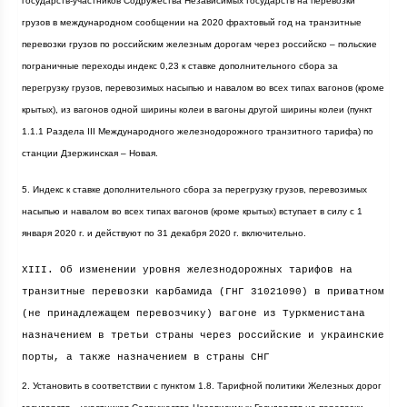
государств-участников Содружества Независимых Государств на перевозки
грузов в международном сообщении на 2020 фрахтовый год на транзитные
перевозки грузов по российским железным дорогам через российско – польские
пограничные переходы индекс 0,23 к ставке дополнительного сбора за
перегрузку грузов, перевозимых насыпью и навалом во всех типах вагонов (кроме
крытых), из вагонов одной ширины колеи в вагоны другой ширины колеи (пункт
1.1.1 Раздела III Международного железнодорожного транзитного тарифа) по
станции Дзержинская – Новая.
5. Индекс к ставке дополнительного сбора за перегрузку грузов, перевозимых
насыпью и навалом во всех типах вагонов (кроме крытых) вступает в силу с 1
января
2020 г
. и действуют по 31 декабря
2020 г
. включительно.
XIII. Об изменении уровня железнодорожных тарифов на
транзитные перевозки карбамида (ГНГ 31021090) в приватном
(не принадлежащем перевозчику) вагоне из Туркменистана
назначением в третьи страны через российские и украинские
порты, а также назначением в страны СНГ
2. Установить в соответствии с пунктом 1.8. Тарифной политики Железных дорог