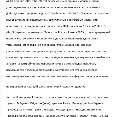
от 18 декабря
2012 г
. № 398-т/3 со всеми изменениями и дополнениями,
утвержденными в установленном порядке, понижающие коэффициенты к
действующим тарифам раздела 2 Прейскуранта № 10-01 "Тарифы на перевозки
грузов и услуги инфраструктуры, выполняемые российскими железными
дорогами", утвержденного постановлением ФЭК России от 17 июня
2003 г
. №
47-т/5 (зарегистрированного Минюстом России 9 июля
2003 г
., регистрационный
номер 4882) со всеми изменениями и дополнениями, утвержденными в
установленном порядке, на перевозки груженых крупнотоннажных
универсальных контейнеров, следующих в составе контейнерных поездов, на
специализированных платформах, предназначенных для перевозки контейнеров,
а также на контрейлерные перевозки грузов в автопоездах, прицепах,
полуприцепах и съемных автомобильных кузовах, следующих в составе
контейнерных поездов, на специализированных платформах, по направлениям:
на перевозки со станций Дальневосточной железной дороги:
·
Артем-Приморский I, Ванино, Владивосток, Владивосток (перев.), Владивосток
(эксп.), Гайдамак, Гайдамак (эксп.), Красная Речка, Мыс-Чуркин, Мыс-Чуркин
(перев.), Мыс-Чуркин (эксп.), Находка, Находка (эксп.), Находка-Восточная,
Находка-Восточная (перев.), Находка-Восточная (эксп.), Первая Речка, Рыбники,