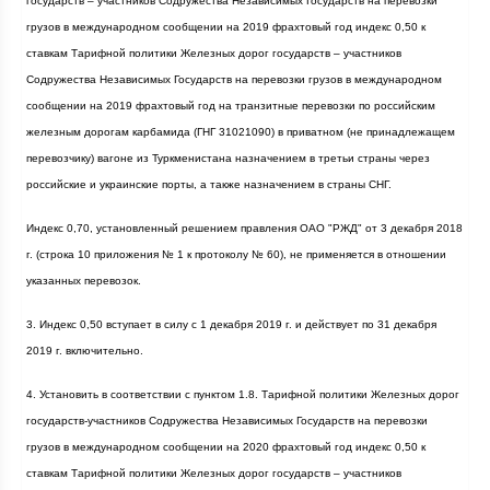
государств – участников Содружества Независимых Государств на перевозки
грузов в международном сообщении на 2019 фрахтовый год индекс 0,50 к
ставкам Тарифной политики Железных дорог государств – участников
Содружества Независимых Государств на перевозки грузов в международном
сообщении на 2019 фрахтовый год на транзитные перевозки по российским
железным дорогам карбамида (ГНГ 31021090) в приватном (не принадлежащем
перевозчику) вагоне из Туркменистана назначением в третьи страны через
российские и украинские порты, а также назначением в страны СНГ.
Индекс 0,70, установленный решением правления ОАО "РЖД" от 3 декабря
2018
г
. (строка 10 приложения № 1 к протоколу № 60), не применяется в отношении
указанных перевозок.
3. Индекс 0,50 вступает в силу с 1 декабря
2019 г
. и действует по 31 декабря
2019 г
. включительно.
4. Установить в соответствии с пунктом 1.8. Тарифной политики Железных дорог
государств-участников Содружества Независимых Государств на перевозки
грузов в международном сообщении на 2020 фрахтовый год индекс 0,50 к
ставкам Тарифной политики Железных дорог государств – участников