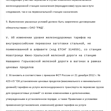
железнодорожной станции назначения (переадресовки) груза как в пути
следования, так и на первоначальной станции назначения.
5. Выполнение указанных условий должно быть закреплено договорными
обязательствами с ОАО "РЖД".
V. Об изменении уровня железнодорожных тарифов на
внутрироссийские перевозки заготовки стальной, не
поименованной в алфавите (код ЕТСНГ 314059), со станции
Новотроицк Южно-Уральской железной дороги на станцию
Навашино Горьковской железной дороги в вагонах в рамках
ценовых пределов
2. Установить в соответствии с приказом ФСТ России от 21 декабря
2012 г
. №
423-т/3 "Об установлении ценовых пределов (максимального и минимального
уровней) тарифов на услуги железнодорожного транспорта по перевозке грузов
для среднесетевых условий" со всеми изменениями и дополнениями,
утвержденными в установленном порядке, а также Правилами и условиями
применения (установления, изменения) уровня тарифов на услуги
железнодорожного транспорта по перевозке грузов в рамках ценовых пределов