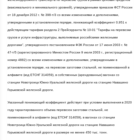
(максимального и минимального уровней), утвержденными приказом ФСТ России
от 18 декабря
2012 г
. № 398-т/3 со всеми изменениями и дополнениями,
утвержденными в установленном порядке, понижающий коэффициент 0,951 к
действующим тарифам раздела 2 Прейскуранта № 10-01 "Тарифы на перевозки
грузов и услуги инфраструктуры, выполняемые российскими железными
дорогами", утвержденного постановлением ФЭК России от 17 июня
2003 г
. №
47-т/5 (зарегистрированного Минюстом России 9 июля
2003 г
., регистрационный
номер 4882) со всеми изменениями и дополнениями, утвержденными в
установленном порядке, на перевозки заготовки стальной, не поименованной в
алфавите (код ЕТСНГ 314059), в собственных (арендованных) вагонах со
станции Новотроицк Южно-Уральской железной дороги на станцию Навашино
Горьковской железной дороги.
Указанный понижающий коэффициент действует при условии выполнения в 2020
году гарантированного объема перевозок заготовки стальной, не
поименованной в алфавите (код ЕТСНГ 314059), в вагонах со станции
Новотроицк Южно-Уральской железной дороги на станцию Навашино
Горьковской железной дороги в размере не менее 450 тыс. тонн.