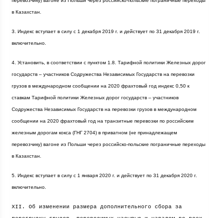
перевозчику) вагоне из Польши через российско-польские пограничные переходы
в Казахстан.
3. Индекс вступает в силу с 1 декабря
2019 г
. и действует по 31 декабря
2019 г
.
включительно.
4. Установить, в соответствии с пунктом 1.8. Тарифной политики Железных дорог
государств – участников Содружества Независимых Государств на перевозки
грузов в международном сообщении на 2020 фрахтовый год индекс 0,50 к
ставкам Тарифной политики Железных дорог государств – участников
Содружества Независимых Государств на перевозки грузов в международном
сообщении на 2020 фрахтовый год на транзитные перевозки по российским
железным дорогам кокса (ГНГ 2704) в приватном (не принадлежащем
перевозчику) вагоне из Польши через российско-польские пограничные переходы
в Казахстан.
5. Индекс вступает в силу с 1 января
2020 г
. и действует по 31 декабря
2020 г
.
включительно.
XII. Об изменении размера дополнительного сбора за