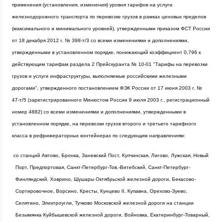
применения (установления, изменения) уровня тарифов на услуги
железнодорожного транспорта по перевозке грузов в рамках ценовых пределов
(максимального и минимального уровней), утвержденными приказом ФСТ России
от 18 декабря
2012 г
. № 398-т/3 со всеми изменениями и дополнениями,
утвержденными в установленном порядке, понижающий коэффициент 0,796 к
действующим тарифам раздела 2 Прейскуранта № 10-01 "Тарифы на перевозки
грузов и услуги инфраструктуры, выполняемые российскими железными
дорогами", утвержденного постановлением ФЭК России от 17 июня
2003 г
. №
47-т/5 (зарегистрированного Минюстом России 9 июля
2003 г
., регистрационный
номер 4882) со всеми изменениями и дополнениями, утвержденными в
установленном порядке, на перевозки грузов второго и третьего тарифного
класса в рефрижераторных контейнерах по следующим направлениям:
·
со станций Автово, Бронка, Заневский Пост, Купчинская, Лигово, Лужская, Новый
Порт, Предпортовая, Санкт-Петербург-Тов.-Витебский, Санкт-Петербург-
Финляндский, Ховрино, Шушары Октябрьской железной дороги, Бекасово-
Сортировочное, Ворсино, Кресты, Кунцево II, Купавна, Орехово-Зуево,
Селятино, Электроугли, Тучково Московской железной дороги на станции
Безымянка Куйбышевской железной дороги, Войновка, Екатеринбург-Товарный,