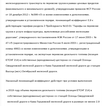
железнодорожного транспорта по перевозке грузов в рамках ценовых пределов
(максимального и минимального уровней), утвержденными приказом ФСТ России
от 18 декабря
2012 г
. №398-т/3 со всеми изменениями и дополнениями,
утвержденными в установленном порядке, понижающий коэффициент 0,9 к
действующим тарифам раздела 2 Прейскуранта №10-01 "Тарифы на перевозки
грузов и услуги инфраструктуры, выполняемые российскими железными
дорогами", утвержденного постановлением ФЭК России от 17 июня
2003 г
. №
47-т/5 (зарегистрированного Минюстом России 9 июля
2003 г
., регистрационный
номер 4882) со всеми изменениями и дополнениями, утвержденными в
установленном порядке, на экспортные перевозки дизельного топлива (позиция
ЕТСНГ 214) в собственных (арендованных) цистернах со станций Осенцы
Свердловской железной дороги и Кама Горьковской железной дороги до станции
Высоцк (эксп.) Октябрьской железной дороги.
Указанный понижающий коэффициент действует при условии выполнения:
·
в 2019 году объема перевозок дизельного топлива (позиция ЕТСНГ 214) в
собственных (арендованных) цистернах со станций Осенцы Свердловской
железной дороги и Кама Горьковской железной дороги в размере не менее 2,9