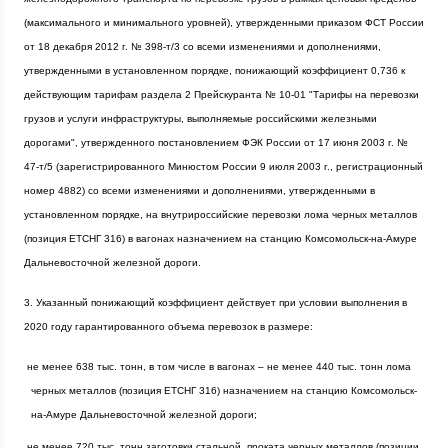
(максимального и минимального уровней), утвержденными приказом ФСТ России
от 18 декабря
2012 г
. № 398-т/3 со всеми изменениями и дополнениями,
утвержденными в установленном порядке, понижающий коэффициент 0,736 к
действующим тарифам раздела 2 Прейскуранта № 10-01 "Тарифы на перевозки
грузов и услуги инфраструктуры, выполняемые российскими железными
дорогами", утвержденного постановлением ФЭК России от 17 июня
2003 г
. №
47-т/5 (зарегистрированного Минюстом России 9 июля
2003 г
., регистрационный
номер 4882) со всеми изменениями и дополнениями, утвержденными в
установленном порядке, на внутрироссийские перевозки лома черных металлов
(позиция ЕТСНГ 316) в вагонах назначением на станцию Комсомольск-на-Амуре
Дальневосточной железной дороги.
3. Указанный понижающий коэффициент действует при условии выполнения в
2020 году гарантированного объема перевозок в размере:
·
не менее 638 тыс. тонн, в том числе в вагонах – не менее 440 тыс. тонн лома
черных металлов (позиция ЕТСНГ 316) назначением на станцию Комсомольск-
на-Амуре Дальневосточной железной дороги;
·
не менее 720 тыс. тонн заготовки стальной, проката черных металлов (позиции