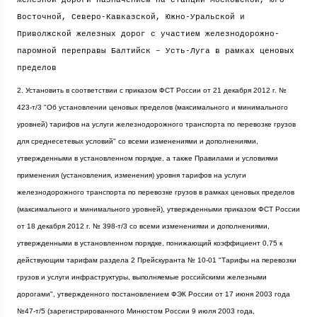
железной дороги назначением на станции Московской, Юго-
Восточной, Северо-Кавказской, Южно-Уральской и
Приволжской железных дорог с участием железнодорожно-
паромной переправы Балтийск – Усть-Луга в рамках ценовых
пределов
2. Установить в соответствии с приказом ФСТ России от 21 декабря
2012 г
. №
423-т/3 "Об установлении ценовых пределов (максимального и минимального
уровней) тарифов на услуги железнодорожного транспорта по перевозке грузов
для среднесетевых условий" со всеми изменениями и дополнениями,
утвержденными в установленном порядке, а также Правилами и условиями
применения (установления, изменения) уровня тарифов на услуги
железнодорожного транспорта по перевозке грузов в рамках ценовых пределов
(максимального и минимального уровней), утвержденными приказом ФСТ России
от 18 декабря
2012 г
. № 398-т/3 со всеми изменениями и дополнениями,
утвержденными в установленном порядке, понижающий коэффициент 0,75 к
действующим тарифам раздела 2 Прейскуранта № 10-01 "Тарифы на перевозки
грузов и услуги инфраструктуры, выполняемые российскими железными
дорогами", утвержденного постановлением ФЭК России от 17 июня 2003 года
№47-т/5 (зарегистрированного Минюстом России 9 июля 2003 года,