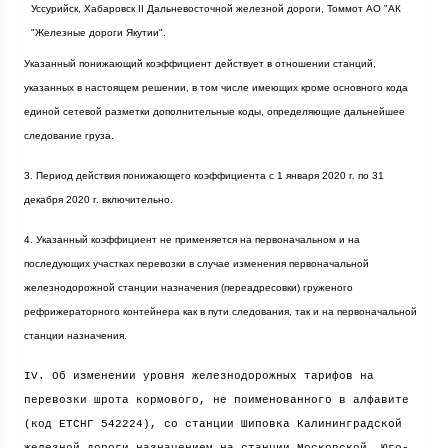
Уссурийск, Хабаровск II Дальневосточной железной дороги, Томмот АО "АК
"Железные дороги Якутии".
Указанный понижающий коэффициент действует в отношении станций,
указанных в настоящем решении, в том числе имеющих кроме основного кода
единой сетевой разметки дополнительные коды, определяющие дальнейшее
следование груза.
3. Период действия понижающего коэффициента с 1 января
2020 г
. по 31
декабря
2020 г
. включительно.
4. Указанный коэффициент не применяется на первоначальном и на
последующих участках перевозки в случае изменения первоначальной
железнодорожной станции назначения (переадресовки) груженого
рефрижераторного контейнера как в пути следования, так и на первоначальной
станции назначения.
IV. Об изменении уровня железнодорожных тарифов на
перевозки шрота кормового, не поименованного в алфавите
(код ЕТСНГ 542224), со станции Шиповка Калининградской