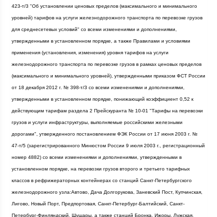
423-т/3 "Об установлении ценовых пределов (максимального и минимального
уровней) тарифов на услуги железнодорожного транспорта по перевозке грузов
для среднесетевых условий" со всеми изменениями и дополнениями,
утвержденными в установленном порядке, а также Правилами и условиями
применения (установления, изменения) уровня тарифов на услуги
железнодорожного транспорта по перевозке грузов в рамках ценовых пределов
(максимального и минимального уровней), утвержденными приказом ФСТ России
от 18 декабря
2012 г
. № 398-т/3 со всеми изменениями и дополнениями,
утвержденными в установленном порядке, понижающий коэффициент 0,52 к
действующим тарифам раздела 2 Прейскуранта № 10-01 "Тарифы на перевозки
грузов и услуги инфраструктуры, выполняемые российскими железными
дорогами", утвержденного постановлением ФЭК России от 17 июня
2003 г
. №
47-т/5 (зарегистрированного Минюстом России 9 июля
2003 г
., регистрационный
номер 4882) со всеми изменениями и дополнениями, утвержденными в
установленном порядке, на перевозки грузов второго и третьего тарифных
классов в рефрижераторных контейнерах со станций Санкт-Петербургского
железнодорожного узла:Автово, Дача Долгорукова, Заневский Пост, Купчинская,
Лигово, Новый Порт, Предпортовая, Санкт-Петербург-Балтийский, Санкт-
Петербург-Финляндский, Шушары, а также станций Бронка, Ижоры, Лужская,