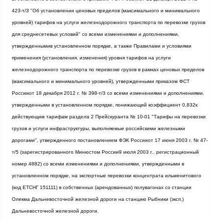
423-т/3 "Об установлении ценовых пределов (максимального и минимального
уровней) тарифов на услуги железнодорожного транспорта по перевозке грузов
для среднесетевых условий" со всеми изменениями и дополнениями,
утвержденнымив установленном порядке, а также Правилами и условиями
применения (установления, изменения) уровня тарифов на услуги
железнодорожного транспорта по перевозке грузов в рамках ценовых пределов
(максимального и минимального уровней), утвержденными приказом ФСТ
Россииот 18 декабря
2012 г
. № 398-т/3 со всеми изменениями и дополнениями,
утвержденными в установленном порядке, понижающий коэффициент 0,832к
действующим тарифам раздела 2 Прейскуранта № 10-01 "Тарифы на перевозки
грузов и услуги инфраструктуры, выполняемые российскими железными
дорогами", утвержденного постановлением ФЭК Россииот 17 июня
2003 г
. № 47-
т/5 (зарегистрированного Минюстом России9 июля
2003 г
., регистрационный
номер 4882) со всеми изменениями и дополнениями, утвержденными в
установленном порядке, на экспортные перевозки концентрата ильменитового
(код ЕТСНГ 151111) в собственных (арендованных) полувагонах со станции
Олекма Дальневосточной железной дороги на станцию Рыбники (эксп.)
Дальневосточной железной дороги.