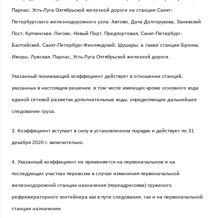
Парнас, Усть-Луга Октябрьской железной дороги на станции Санкт-
Петербургского железнодорожного узла: Автово, Дача Долгорукова, Заневский
Пост, Купчинская, Лигово, Новый Порт, Предпортовая, Санкт-Петербург-
Балтийский, Санкт-Петербург-Финляндский, Шушары, а также станции Бронка,
Ижоры, Лужская, Парнас, Усть-Луга Октябрьской железной дороги.
Указанный понижающий коэффициент действует в отношении станций,
указанных в настоящем решении, в том числе имеющих кроме основного кода
единой сетевой разметки дополнительные коды, определяющие дальнейшее
следование груза.
3. Коэффициент вступает в силу в установленном порядке и действует по 31
декабря
2020 г
. включительно.
4. Указанный коэффициент не применяется на первоначальном и на
последующих участках перевозки в случае изменения первоначальной
железнодорожной станции назначения (переадресовки) груженого
рефрижераторного контейнера как в пути следования, так и на первоначальной
станции назначения.