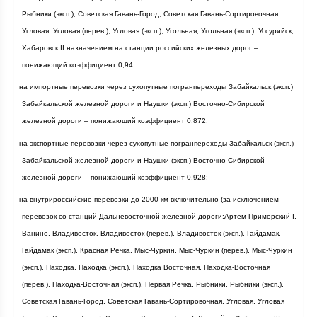
Рыбники (эксп.), Советская Гавань-Город, Советская Гавань-Сортировочная,
Угловая, Угловая (перев.), Угловая (эксп.), Угольная, Угольная (эксп.), Уссурийск,
Хабаровск II назначением на станции российских железных дорог –
понижающий коэффициент 0,94;
·
на импортные перевозки через сухопутные погранпереходы Забайкальск (эксп.)
Забайкальской железной дороги и Наушки (эксп.) Восточно-Сибирской
железной дороги – понижающий коэффициент 0,872;
·
на экспортные перевозки через сухопутные погранпереходы Забайкальск (эксп.)
Забайкальской железной дороги и Наушки (эксп.) Восточно-Сибирской
железной дороги – понижающий коэффициент 0,928;
·
на внутрироссийские перевозки до
2000 км
включительно (за исключением
перевозок со станций Дальневосточной железной дороги:Артем-Приморский I,
Ванино, Владивосток, Владивосток (перев.), Владивосток (эксп.), Гайдамак,
Гайдамак (эксп.), Красная Речка, Мыс-Чуркин, Мыс-Чуркин (перев.), Мыс-Чуркин
(эксп.), Находка, Находка (эксп.), Находка Восточная, Находка-Восточная
(перев.), Находка-Восточная (эксп.), Первая Речка, Рыбники, Рыбники (эксп.),
Советская Гавань-Город, Советская Гавань-Сортировочная, Угловая, Угловая