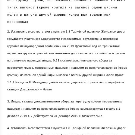
перегрузку грузов, перевозимых насыпью и навалом во всех
типах вагонов (кроме крытых) из вагонов одной ширины
колеи в вагоны другой ширины колеи при транзитных
перевозках
2. Установить в соответствии с пунктом 1.8 Тарифной политики Железных дорог
государств-участников Содружества Независимых Государств на перевозки
грузов в международном сообщении на 2019 фрахтовый год на транзитные
перевозки грузов по российским железным дорогам через российско – польские
пограничные переходы индекс 0,23 к ставке дополнительного сбора за
перегрузку грузов, перевозимых насыпью и навалом во всех типах вагонов (кроме
крытых), из вагонов одной ширины колеи в вагоны другой ширины колеи (пункт
1.1.1 Раздела III Международного железнодорожного транзитного тарифа) по
станции Дзержинская – Новая.
3. Индекс к ставке дополнительного сбора за перегрузку грузов, перевозимых
насыпью и навалом во всех типах вагонов (кроме крытых) вступает в силу с 1
декабря
2019 г
. и действуют по 31 декабря
2019 г
. включительно.
4. Установить в соответствии с пунктом 1.8 Тарифной политики Железных дорог