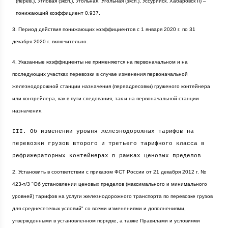
(перев.), Угловая (эксп.), Угольная, Угольная (эксп.), Уссурийск, Хабаровск II) –
понижающий коэффициент 0,937.
3. Период действия понижающих коэффициентов с 1 января
2020 г
. по 31
декабря
2020 г
. включительно.
4. Указанные коэффициенты не применяются на первоначальном и на
последующих участках перевозки в случае изменения первоначальной
железнодорожной станции назначения (переадресовки) груженого контейнера
или контрейлера, как в пути следования, так и на первоначальной станции
назначения.
III. Об изменении уровня железнодорожных тарифов на
перевозки грузов второго и третьего тарифного класса в
рефрижераторных контейнерах в рамках ценовых пределов
2. Установить в соответствии с приказом ФСТ России от 21 декабря
2012 г
. №
423-т/3 "Об установлении ценовых пределов (максимального и минимального
уровней) тарифов на услуги железнодорожного транспорта по перевозке грузов
для среднесетевых условий" со всеми изменениями и дополнениями,
утвержденными в установленном порядке, а также Правилами и условиями