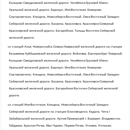
Кольцово Свердловской железной дороги, Челябинск-Грузовой Южно-
Уральской железной дороги, Барнаул, Иня-Восточная, Кемерово-
Сортировочное, Клещиха, Новосибирск-Восточный, Омск-Восточный Западно-
Сибирской железной дороги, Базаиха, Красноярск, Красноярск-Северный
Красноярской железной дороги, Батарейная, Тальцы Восточно-Сибирской
железной дороги;
·
со станций Азов, Новороссийск Северо-Кавказской железной дороги на станции
Безымянка Куйбышевской железной дороги, Войновка, Екатеринбург-Товарный,
Кольцово Свердловской железной дороги, Челябинск-Грузовой Южно-
Уральской железной дороги, Барнаул, Иня-Восточная, Кемерово-
Сортировочное, Клещиха, Новосибирск-Восточный, Омск-Восточный Западно-
Сибирской железной дороги, Базаиха, Красноярск, Красноярск-Северный
Красноярской железной дороги, Батарейная Восточно-Сибирской железной
дороги;
·
со станций Иня-Восточная, Клещиха, Новосибирск-Восточный Западно-
Сибирской железной дороги на станции Благовещенск, Кадала, Чита I
Забайкальской железной дороги, Артем-Приморский I, Беркакит, Владивосток,
Гайдамак, Красная Речка, Мыс-Чуркин, Первая Речка, Угловая, Угольная,