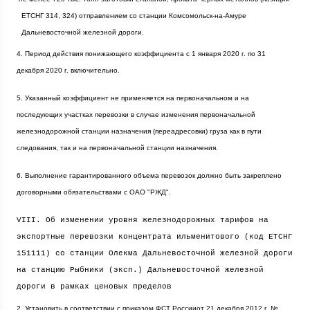
ЕТСНГ 314, 324) отправлением со станции Комсомольск-на-Амуре
Дальневосточной железной дороги.
4. Период действия понижающего коэффициента с 1 января
2020 г
. по 31
декабря
2020 г
. включительно.
5. Указанный коэффициент не применяется на первоначальном и на
последующих участках перевозки в случае изменения первоначальной
железнодорожной станции назначения (переадресовки) груза как в пути
следования, так и на первоначальной станции назначения.
6. Выполнение гарантированного объема перевозок должно быть закреплено
договорными обязательствами с ОАО "РЖД".
VIII. Об изменении уровня железнодорожных тарифов на
экспортные перевозки концентрата ильменитового (код ЕТСНГ
151111) со станции Олекма Дальневосточной железной дороги
на станцию Рыбники (эксп.) Дальневосточной железной
дороги в рамках ценовых пределов
2. Установить в соответствии с приказом ФСТ Россииот 21 декабря
2012 г
. №