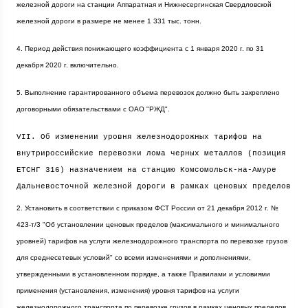
железной дороги на станции Аппаратная и Нижнесергинская Свердловской
железной дороги в размере не менее 1 331 тыс. тонн.
4. Период действия понижающего коэффициента с 1 января
2020 г
. по 31
декабря
2020 г
. включительно.
5. Выполнение гарантированного объема перевозок должно быть закреплено
договорными обязательствами с ОАО "РЖД".
VII. Об изменении уровня железнодорожных тарифов на
внутрироссийские перевозки лома черных металлов (позиция
ЕТСНГ 316) назначением на станцию Комсомольск-на-Амуре
Дальневосточной железной дороги в рамках ценовых пределов
2. Установить в соответствии с приказом ФСТ России от 21 декабря
2012 г
. №
423-т/3 "Об установлении ценовых пределов (максимального и минимального
уровней) тарифов на услуги железнодорожного транспорта по перевозке грузов
для среднесетевых условий" со всеми изменениями и дополнениями,
утвержденными в установленном порядке, а также Правилами и условиями
применения (установления, изменения) уровня тарифов на услуги
железнодорожного транспорта по перевозке грузов в рамках ценовых пределов