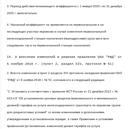
3. Период действия понижающего коэффициента с 1 января
2020 г
.по 31 декабря
2020 г
. включительно.
4. Указанный коэффициент не применяется на первоначальном и на
последующих участках перевозки в случае изменения первоначальной
железнодорожной станции назначения (переадресовки) груза как в пути
следования, так и на первоначальной станции назначения.
IX. О внесении изменений в решение правления ОАО "РЖД" от
6 ноября
2018 г
. (пункт 2, раздел XIV, протокол № 51)
2. Внести изменение в пункт 2 раздела XIV протокола заседания правления ОАО
"РЖД" от 6 ноября
2018 г
. № 51, изложив его в следующей редакции:
"2. Установить в соответствии с приказом ФСТ России от 21 декабря
2012 г
. №
423-т/3 "Об установлении ценовых пределов (максимального и минимального
уровней) тарифов на услуги железнодорожного транспорта по перевозке грузов
для среднесетевых условий" со всеми изменениями и дополнениями,
утвержденными в установленном порядке, а также Правилами и условиями
применения (установления, изменения) уровня тарифов на услуги