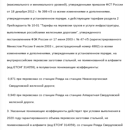
(максимального и минимального уровней), утвержденными приказом ФСТ России
от 18 декабря
2012 г
. № 398-т/3 со всеми изменениями и дополнениями,
утвержденными в установленном порядке, к действующим тарифам раздела 2
Прейскуранта № 10-01 "Тарифы на перевозки грузов и услуги инфраструктуры,
выполняемые российскими железными дорогами", утвержденного
постановлением ФЭК России от 17 июня
2003 г
. № 47-т/5 (зарегистрированного
Минюстом России 9 июля
2003 г
., регистрационный номер 4882) со всеми
изменениями и дополнениями, утвержденными в установленном порядке, на
внутрироссийские перевозки заготовки стальной, не поименованной в алфавите
(код ЕТСНГ 314059), в полувагонах понижающие коэффициенты:
·
0,871 при перевозках со станции Ревда на станцию Нижнесергинская
Свердловской железной дороги;
·
0,940 при перевозках со станции Ревда на станцию Аппаратная Свердловской
железной дороги.
3. Указанные понижающие коэффициенты действует при условии выполнения в
2020 году гарантированного объема перевозок заготовки стальной, не
поименованной в алфавите (код ЕТСНГ 314059), со станции Ревда Свердловской