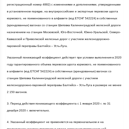
регистрационный номер 4882) с изменениями и дополнениями, утвержденными
в установленном порядке, на внутрироссийские и экспортные перевозки шрота
кормового, не поименованного в алфавите (код ЕТСНГ 542224) в собственных
(арендованных) вагонах со станции Шиповка Калининградской железной дороги
назначением на станции Московской, Юго-Восточной, Южно-Уральской, Северо-
Кавказской и Приволжской железных дорог с участием железнодорожно-
паромной переправы Балтийск – Усть-Луга.
Указанный понижающий коэффициент действует при условии выполнения в 2020
году гарантированного объема перевозок шрота кормового, не поименованного
в алфавите (код ЕТСНГ 542224) в собственных (арендованных) вагонах со
станции Шиповка Калининградской железной дороги с участием
железнодорожно-паромной переправы Балтийск – Усть-Луга в размере не менее
2 150 вагонов.
3. Период действия понижающего коэффициента с 1 января
2020 г
. по 31
декабря
2020 г
. включительно.
4. Указанный коэффициент не применяется на первоначальном и на
последующих участках перевозки в случае изменения первоначальной