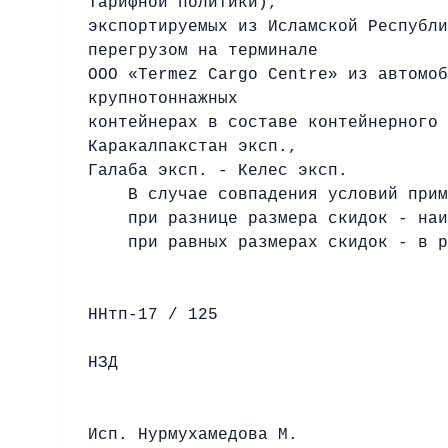
Тарифной политики),
экспортируемых из Исламской Республи
перегрузом на терминале
ООО «Termez Cargo Centre» из автомоб
крупнотоннажных
контейнерах в составе контейнерного 
Каракалпакстан эксп.,
Галаба эксп. - Келес эксп.
В случае совпадения условий примен
при разнице размера скидок - на
при равных размерах скидок - в ра
ННтп-17 / 125
НЗД
К
Исп. Нурмухамедова М.