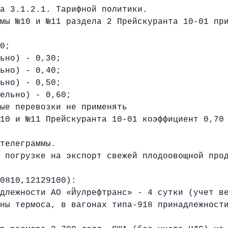
а 3.1.2.1. Тарифной политики.
 №10 и №11 раздела 2 Прейскуранта 10-01 при
0;
но) - 0,30;
но) - 0,40;
но) - 0,50;
льно) - 0,60;
е перевозки не применять
 и №11 Прейскуранта 10-01 коэффициент 0,70 н
телеграммы.
огрузке на экспорт свежей плодоовощной прод
0810,12129100):
ежности АО «Йулрефтранс» - 4 сутки (учет ве
 термоса, в вагонах типа-918 принадлежности