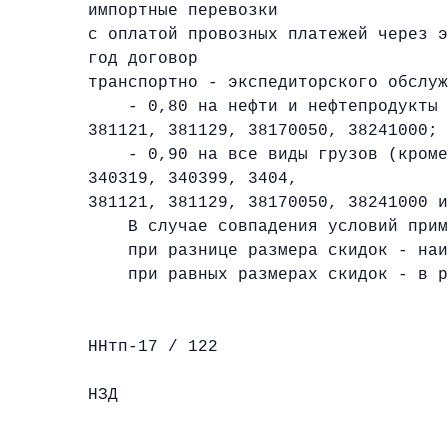
импортные перевозки
с оплатой провозных платежей через э
год договор
транспортно - экспедиторского обслуж
- 0,80 на нефти и нефтепродукты ко
381121, 381129, 38170050, 38241000;
- 0,90 на все виды грузов (кроме н
340319, 340399, 3404,
381121, 381129, 38170050, 38241000 и
В случае совпадения условий примен
при разнице размера скидок - наи
при равных размерах скидок - в ра
ННтп-17 / 122
НЗД
К