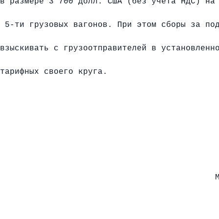
размере 3 700 долл. США (без учета НДС) на 
 5-ти грузовых вагонов. При этом сборы за по
взыскивать с грузоотправителей в установленн
арифных своего круга.
ама
стным М, ЖДР, ЖДК