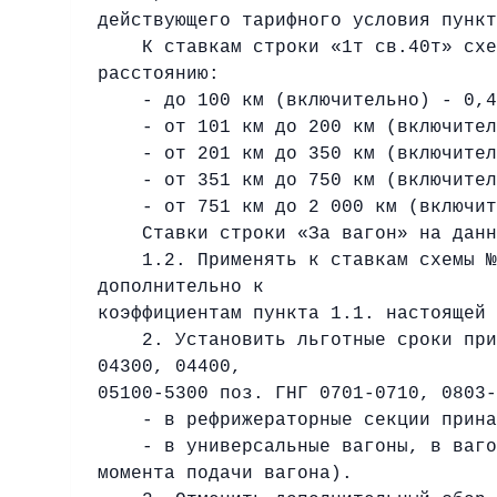
действующего тарифного условия пункт
К ставкам строки «1т св.40т» схемы
расстоянию:
- до 100 км (включительно) - 0,4
- от 101 км до 200 км (включитель
- от 201 км до 350 км (включитель
- от 351 км до 750 км (включитель
- от 751 км до 2 000 км (включите
Ставки строки «За вагон» на данны
1.2. Применять к ставкам схемы №10
дополнительно к
коэффициентам пункта 1.1. настоящей 
2. Установить льготные сроки при п
04300, 04400,
05100-5300 поз. ГНГ 0701-0710, 0803-
- в рефрижераторные секции принадл
- в универсальные вагоны, в вагоны
момента подачи вагона).