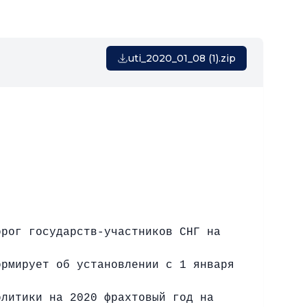
uti_2020_01_08 (1).zip
рог государств-участников СНГ на
ормирует об установлении с 1 января
олитики на 2020 фрахтовый год на