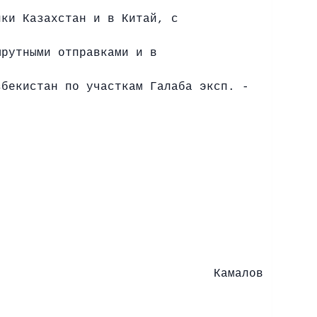
ики Казахстан и в Китай, с
шрутными отправками и в
збекистан по участкам Галаба эксп. -
:
лов