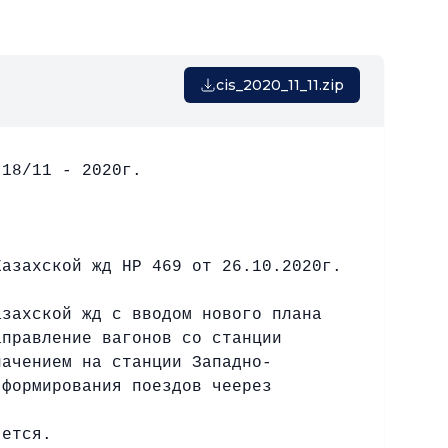
cis_2020_11_11.zip
0г.
азахской жд НР 469 от 26.10.2020г.
захской жд с вводом нового плана
аправление вагонов со станции
начением на станции Западно-
 формирования поездов чеерез
яется.