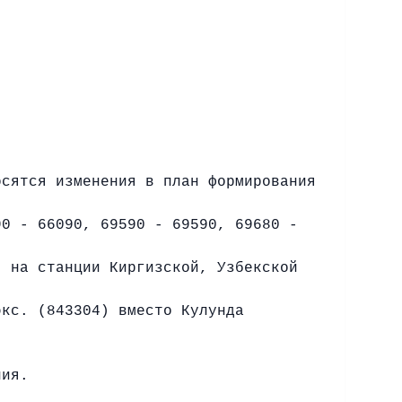
осятся изменения в план формирования
90 - 66090, 69590 - 69590, 69680 -
, на станции Киргизской, Узбекской
экс. (843304) вместо Кулунда
ния.