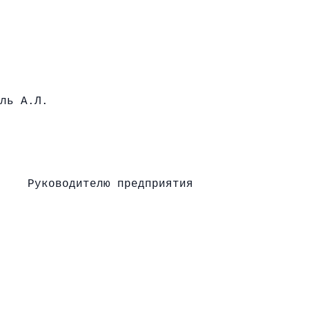
ЦДД А.Л.К
ль А.Л.
дителю предприятия