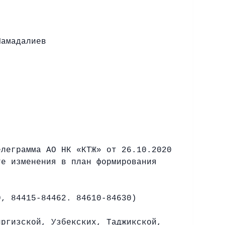
иев
елеграмма АО НК «КТЖ» от 26.10.2020
те изменения в план формирования
, 84415-84462. 84610-84630)
иргизской, Узбекских, Таджикской,