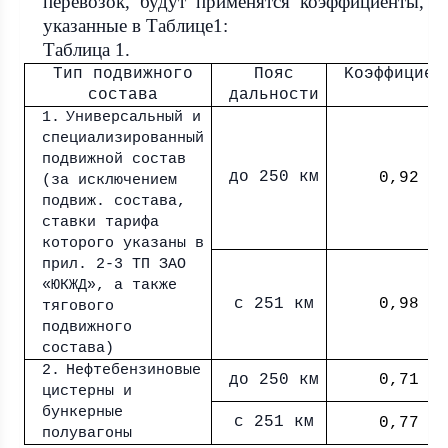
перевозок, будут применятся коэффициенты,
указанные в Таблице1
:
Таблица 1.
Тип подвижного
Пояс
Kоэффициен
состава
дальности
1.
Универсальный и
специализированный
подвижной состав
до 250 км
0,
92
(за исключением
подвиж. состава,
ставки тарифа
которого указаны в
прил. 2-3 ТП ЗАО
«ЮКЖД», а также
с 251 км
0,9
8
тягового
подвижного
состава)
2.
Нефтебензиновые
до 250 км
0,
71
цистерны и
бункерные
с 251 км
0,7
7
полувагоны