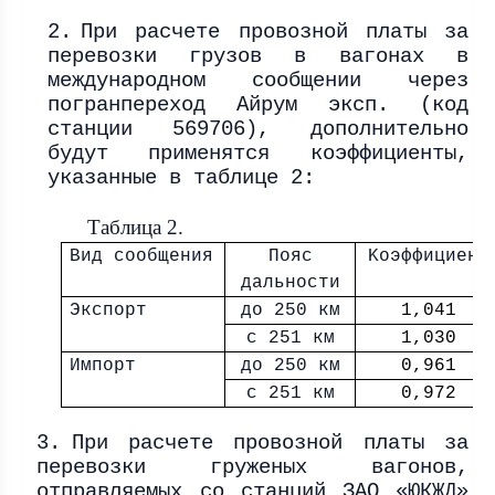
2.
При расчете провозной платы за
перевозки грузов в вагонах в
международном сообщении через
погранпереход Айрум эксп. (код
станции 569706), дополнительно
будут применятся коэффициенты,
указанные в таблице 2:
Таблица 2.
Вид сообщения
Пояс
Kоэффициент
дальности
Экспорт
до 250 км
1,0
4
1
с 251 км
1,0
30
Импорт
до 250 км
0,961
с 251 км
0,972
3.
При расчете провозной платы за
перевозки груженых вагонов,
отправляемых со станций ЗАО «ЮКЖД»