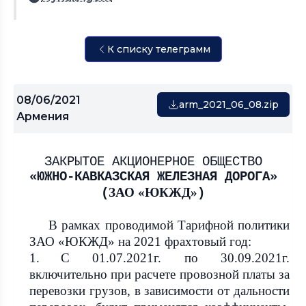
К списку телеграмм
08/06/2021
arm_2021_06_08.zip
Армения
ЗАКРЫТОЕ АКЦИОНЕРНОЕ ОБЩЕСТВО
«ЮЖНО-КАВКАЗСКАЯ ЖЕЛЕЗНАЯ ДОРОГА»
ЗАО «ЮКЖД»
(
)
В рамках проводимой Тарифной политики
ЗАО «ЮКЖД» на 2021 фрахтовый год:
1.
С 01.07.2021г. по 30.09.2021г.
включительно при расчете провозной платы за
перевозки грузов, в зависимости от дальности