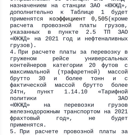
назначением на станции ЗАО «ЮКЖД»,
дополнительно к Таблице 1 будет
применятся
коэффициент 0,505
(кроме
расчета провозной платы грузов,
указанных в пункте 2.5 ТП ЗАО
«ЮКЖД» на 2021 год и нефтеналивных
грузов).
4.
При расчете платы за перевозку в
груженом рейсе универсальных
контейнеров категории 20 футов с
максимальной (трафаретной) массой
брутто 30 и более тонн и с
фактической массой брутто более
24тн, пункт 1.14.10 «Тарифной
политики
ЗАО
«ЮКЖД» на перевозки грузов
железнодорожным транспортом на 2021
фрахтовый год», не будет
применятся.
5.
При расчете провозной платы за