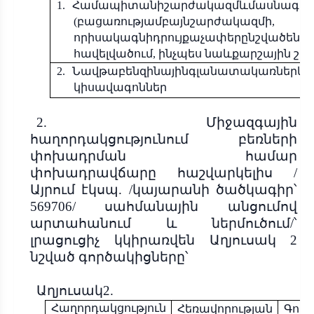
1.
Համապիտանիշարժակազմևմասնագի
(
բացառությամբայնշարժակազմի
,
որիսակագնիդրույքաչափերընշվածեն
«
հավելվածում
,
ինչպես նաևքարշային շ
2.
Նավթաբենզինայինգլանատակառներևբո
կիսավագոններ
2.
Միջազգային
հաղորդակցությունում բեռների
փոխադրման համար
փոխադրավճարը հաշվարկելիս /
Այրում էկսպ. /կայարանի ծածկագիր՝
569706/ սահմանային անցումով
արտահանում և ներմուծում/՝
լրացուցիչ կկիրառվեն Աղյուսակ 2
նշված գործակիցները՝
Աղյուսակ
2
.
Հաղորդակցություն
Հեռավորության
Գոր