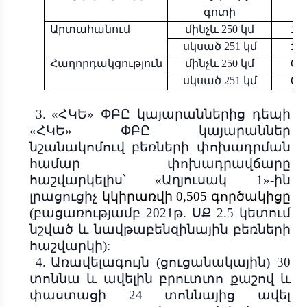
գոտի
Արտահանում
մինչև 250 կմ
1,
սկսած 251 կմ
1,
Հաղորդակցություն
մինչև 250 կմ
0,
սկսած 251 կմ
0,
3.
«ՀԿԵ» ՓԲԸ կայարաններից դեպի
«ՀԿԵ» ՓԲԸ կայարաններ
նշանակոմուվ բեռների փոխադրման
համար փոխադրավճարը
հաշվարկելիս՝ «Աղյուսակ 1»-ին
լրացուցիչ
կկիրառվի 0,505 գործակիցը
(բացառությամբ 2021թ. ՍՔ 2.5 կետում
նշված և նավթաբենզինային բեռների
հաշվարկի):
4.
Առավելագույն (ցուցանակային) 30
տոննա և ավելին բրուտտո քաշով և
փաստացի 24 տոննայից ավել