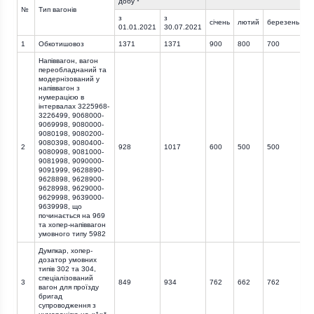
добу *
№
Тип вагонів
з
з
січень
лютий
березень
кв
01.01.2021
30.07.2021
1
Обкотишовоз
1371
1371
900
800
700
6
Напіввагон, вагон
переобладнаний та
модернізований у
напіввагон з
нумерацією в
інтервалах 3225968-
3226499, 9068000-
9069998, 9080000-
9080198, 9080200-
9080398, 9080400-
2
928
1017
600
500
500
6
9080998, 9081000-
9081998, 9090000-
9091999, 9628890-
9628898, 9628900-
9628998, 9629000-
9629998, 9639000-
9639998, що
починається на 969
та хопер-напіввагон
умовного типу 5982
Думпкар, хопер-
дозатор умовних
типів 302 та 304,
спеціалізований
3
849
934
762
662
762
8
вагон для проїзду
бригад
супроводження з