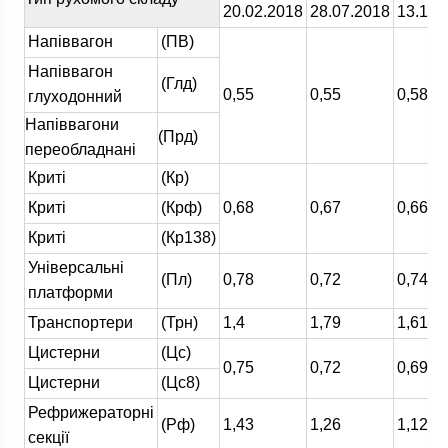
20.02.2018
28.07.2018
13.11.
Напіввагон
(ПВ)
Напіввагон
(Глд)
0,55
0,55
0,58
глуходонний
Напіввагони
(Прд)
переобладнані
Криті
(Кр)
Криті
(Крф)
0,68
0,67
0,66
Криті
(Кр138)
Універсальні
(Пл)
0,78
0,72
0,74
платформи
Транспортери
(Трн)
1,4
1,79
1,61
Цистерни
(Цс)
0,75
0,72
0,69
Цистерни
(Цс8)
Рефрижераторні
(Рф)
1,43
1,26
1,12
секції