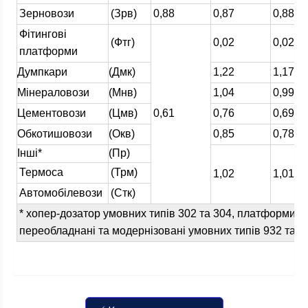
Зерновози
(Зрв)
0,88
0,87
0,88
Фітингові
(Фтг)
0,02
0,02
платформи
Думпкари
(Дмк)
1,22
1,17
Мінераловози
(Мнв)
1,04
0,99
Цементовози
(Цмв)
0,61
0,76
0,69
Обкотишовози
(Окв)
0,85
0,78
Інші*
(Пр)
Термоса
(Трм)
1,02
1,01
Автомобілевози
(Стк)
* хопер-дозатор умовних типів 302 та 304, платформи п
переобладнані та модернізовані умовних типів 932 та 59