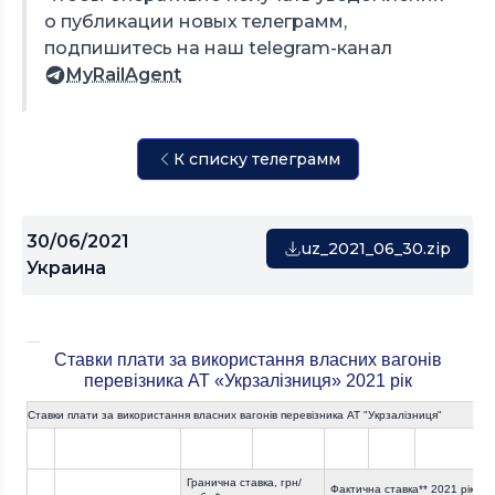
о публикации новых телеграмм,
подпишитесь на наш telegram-канал
MyRailAgent
К списку телеграмм
30/06/2021
uz_2021_06_30.zip
Украина
Допоміжне меню
Ставки плати за використання власних вагонів
перевізника АТ «Укрзалізниця» 2021 рік
Ставки плати за використання власних вагонів перевізника АТ "Укрзалізниця"
Гранична ставка, грн/
Фактична ставка** 2021 рік, г