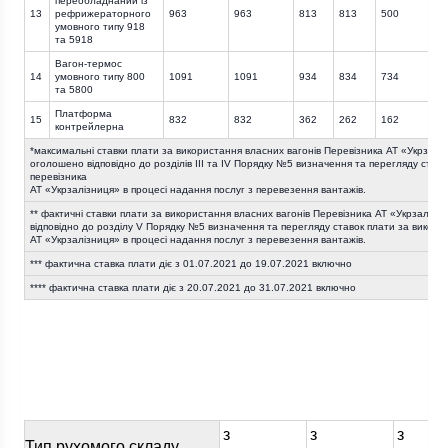
переобладнаний із
13
рефрижераторного
963
963
813
813
500
5
умовного типу 918
та 5918
Вагон-термос
14
умовного типу 800
1091
1091
934
834
734
6
та 5800
Платформа
15
832
832
362
262
162
9
контрейлерна
*максимальні ставки плати за використання власних вагонів Перевізника АТ «Укрзалі
оголошено відповідно до розділів ІІІ та IV Порядку №5 визначення та перегляду став
перевізника
АТ «Укрзалізниця» в процесі надання послуг з перевезення вантажів.
** фактичні ставки плати за використання власних вагонів Перевізника АТ «Укрзалізн
відповідно до розділу V Порядку №5 визначення та перегляду ставок плати за викори
АТ «Укрзалізниця» в процесі надання послуг з перевезення вантажів.
*** фактична ставка плати діє з 01.07.2021 до 19.07.2021 включно
**** фактична ставка плати діє з 20.07.2021 до 31.07.2021 включно
з
з
з
Тип рухомого складу