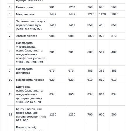
нумерацією на «1»
*
4
Цементовоз
901
1234
768
668
568
4
5
Мінераловоз
1442
1442
1228
1128
1028
9
Зерновоз, вагон для
6
перевезення муки
1411
1411
550
450
350
2
умовного типу 972
7
Автомобілевоз
988
988
1073
973
873
7
Платформа
універсальна,
переобладнана та
8
781
781
687
587
487
4
модернізована
платформа умовних
типів 915, 968, 969
Платформа
9
679
679
485
385
385
3
фітингова
10
Платформа-лісовоз
620
620
610
610
610
6
Цистерна,
переобладнана та
11
модернізована
834
905
834
834
834
8
цистерна умовних
типів 932 та 5970
Критий вагон, інші
переобладнані
12
1236
1236
700
600
500
4
вагони умовних типів
917, 960
Вагон критий,