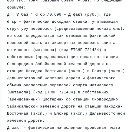
800 тыс. тонн (базовый объём, V баз) по следующей
формуле:
Д
=
V баз
*
d ср
/0,696 –
Д факт
(руб.), где
d ср
– фактическая доходная ставка, учитывающая
структуру перевозок (средневзвешенный показатель),
которая определяется как отношение фактической
провозной платы от экспортных перевозок спирта
метилового (метанола) (код ЕТСНГ 721484) в
собственных (арендованных) цистернах со станции
Сковородино Забайкальской железной дороги на
станции Находка-Восточная (эксп.) и Блюхер (эксп.)
Дальневосточной железной дороги и фактического
объёма экспортных перевозок спирта метилового
(метанола) (код ЕТСНГ 721484) в собственных
(арендованных) цистернах со станции Сковородино
Забайкальской железной дороги на станции Находка-
Восточная (эксп.) и Блюхер (эксп.) Дальневосточной
железной дороги;
Д факт
– фактическая начисленная провозная плата