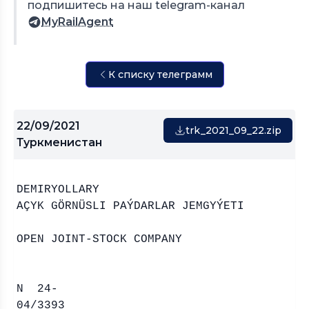
подпишитесь на наш telegram-канал
MyRailAgent
К списку телеграмм
22/09/2021
trk_2021_09_22.zip
Туркменистан
DEMIRYOLLARY “D
AÇYK GÖRNÜSLI PAÝDARLAR JEMGYÝETI
“DEMIRY
OPEN JOINT-STOCK COMPANY
N 24-
04/3393