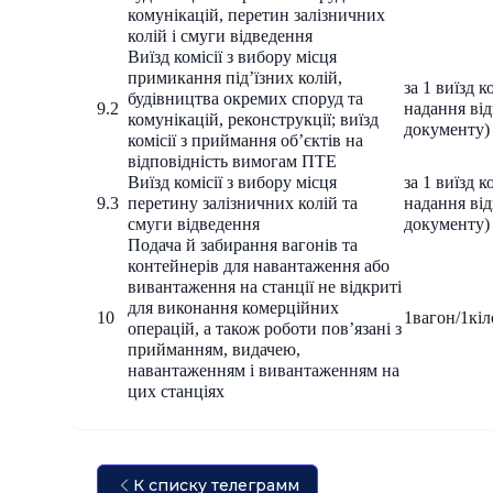
комунікацій, перетин залізничних
колій і смуги відведення
Виїзд комісії з вибору місця
примикання під’їзних колій,
за 1 виїзд ко
будівництва окремих споруд та
9.2
надання ві
комунікацій, реконструкції; виїзд
документу)
комісії з приймання об’єктів на
відповідність вимогам ПТЕ
Виїзд комісії з вибору місця
за 1 виїзд ко
9.3
перетину залізничних колій та
надання ві
смуги відведення
документу)
Подача й забирання вагонів та
контейнерів для навантаження або
вивантаження на станції не відкриті
для виконання комерційних
10
1вагон/1кі
операцій, а також роботи пов’язані з
прийманням, видачею,
навантаженням і вивантаженням на
цих станціях
К списку телеграмм