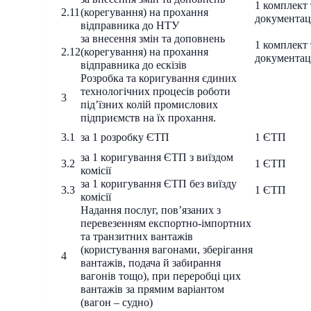
1 комплект 
2.11
(корегування) на прохання
документац
відправника до НТУ
за внесення змін та доповнень
1 комплект 
2.12
(корегування) на прохання
документац
відправника до ескізів
Розробка та коригування єдиних
технологічних процесів роботи
3
під’їзних колій промислових
підприємств на їх прохання.
3.1
за 1 розробку ЄТП
1 ЄТП
за 1 коригування ЄТП з виїздом
3.2
1 ЄТП
комісії
за 1 коригування ЄТП без виїзду
3.3
1 ЄТП
комісії
Надання послуг, пов’язаних з
перевезенням експортно-імпортних
та транзитних вантажів
(користування вагонами, зберігання
4
вантажів, подача й забирання
вагонів тощо), при переробці цих
вантажів за прямим варіантом
(вагон – судно)