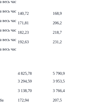
а весь час
а весь час
140,72
168,9
а весь час
171,81
206,2
а весь час
182,23
218,7
а весь час
192,63
231,2
а весь час
4 825,78
5 790,9
3 294,59
3 953,5
3 138,70
3 766,4
ба
172,94
207,5