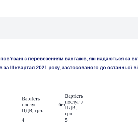
кі пов’язані з перевезенням вантажів, які надаються за 
за III квартал 2021 року, застосованого до останньої в
Вартість
Вартість
послуг з
послуг без
ПДВ,
ПДВ, грн.
грн.
4
5