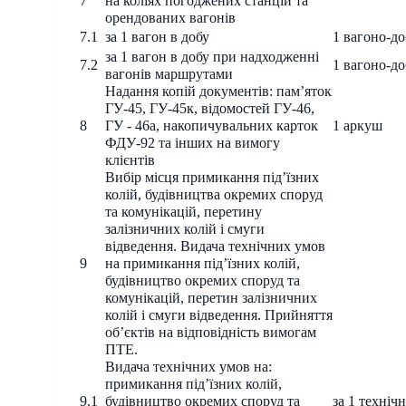
7
на коліях погоджених станцій та
орендованих вагонів
7.1
за 1 вагон в добу
1 вагоно-до
за 1 вагон в добу при надходженні
7.2
1 вагоно-до
вагонів маршрутами
Надання копій документів: пам’яток
ГУ-45, ГУ-45к, відомостей ГУ-46,
8
ГУ - 46а, накопичувальних карток
1 аркуш
ФДУ-92 та інших на вимогу
клієнтів
Вибір місця примикання під’їзних
колій, будівництва окремих споруд
та комунікацій, перетину
залізничних колій і смуги
відведення. Видача технічних умов
9
на примикання під’їзних колій,
будівництво окремих споруд та
комунікацій, перетин залізничних
колій і смуги відведення. Прийняття
об’єктів на відповідність вимогам
ПТЕ.
Видача технічних умов на:
примикання під’їзних колій,
9.1
будівництво окремих споруд та
за 1 техніч