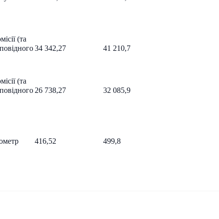
місії (та
дповідного
34 342,27
41 210,7
місії (та
дповідного
26 738,27
32 085,9
лометр
416,52
499,8