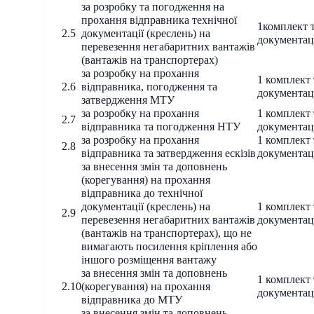
за розробку та погодження на
прохання відправника технічної
1комплект 
2.5
документації (креслень) на
документац
перевезення негабаритних вантажів
(вантажів на транспортерах)
за розробку на прохання
1 комплект 
2.6
відправника, погодження та
документац
затвердження МТУ
за розробку на прохання
1 комплект 
2.7
відправника та погодження НТУ
документац
за розробку на прохання
1 комплект 
2.8
відправника та затвердження ескізів
документац
за внесення змін та доповнень
(корегування) на прохання
відправника до технічної
документації (креслень) на
1 комплект 
2.9
перевезення негабаритних вантажів
документац
(вантажів на транспортерах), що не
вимагають посилення кріплення або
іншого розміщення вантажу
за внесення змін та доповнень
1 комплект 
2.10
(корегування) на прохання
документац
відправника до МТУ
за внесення змін та доповнень