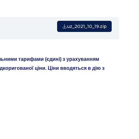
uz_2021_10_19.zip
вільними тарифами (єдині) з урахуванням
ідкоригованої ціни. Ціни вводяться в дію з