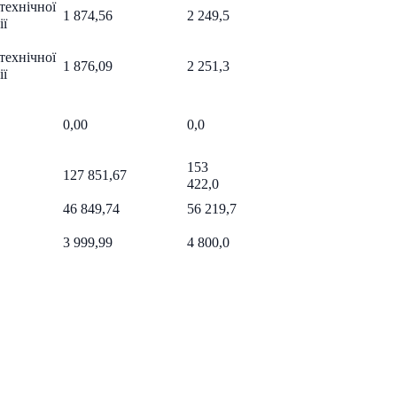
технічної
1 874,56
2 249,5
ії
технічної
1 876,09
2 251,3
ії
0,00
0,0
153
127 851,67
422,0
46 849,74
56 219,7
3 999,99
4 800,0