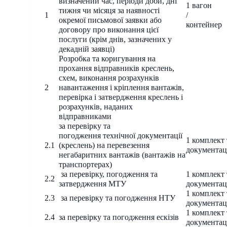
визначений час, періоди доби, дні
1 вагон
тижня чи місяця за наявності
1
/
окремої письмової заявки або
контейнер
договору про виконання цієї
послуги (крім днів, зазначених у
декадній заявці)
Розробка та коригування на
прохання відправників креслень,
схем, виконання розрахунків
2
навантаження і кріплення вантажів,
перевірка і затвердження креслень і
розрахунків, наданих
відправниками
за перевірку та
погодження технічної документації
1 комплект 
2.1
(креслень) на перевезення
документац
негабаритних вантажів (вантажів на
транспортерах)
за перевірку, погодження та
1 комплект 
2.2
затвердження МТУ
документац
1 комплект 
2.3
за перевірку та погодження НТУ
документац
1 комплект 
2.4
за перевірку та погодження ескізів
документац