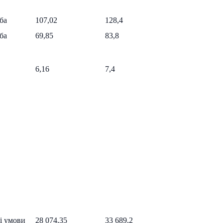
ба
107,02
128,4
ба
69,85
83,8
6,16
7,4
ні умови
28 074,35
33 689,2