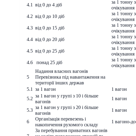
за 1 тонну з
4.1
від 0 до 4 діб
очікування
за 1 тонну з
4.2
від 0 до 10 діб
очікування
за 1 тонну з
4.3
від 0 до 15 діб
очікування
за 1 тонну з
4.4
від 0 до 20 діб
очікування
за 1 тонну з
4.5
від 0 до 25 діб
очікування
за 1 тонну з
4.6
понад 25 діб
очікування
Надання власних вагонів
5
Перевізника під навантаження на
території інших держав
5.1
за 1 вагон
1 вагон
за 1 вагон у групі з 10 і більше
5.2
1 вагон
вагонів
за 1 вагон у групі з 20 і більше
5.3
1 вагон
вагонів
Організація перевезень і
6
1 вагоно-до
накопичення рухомого складу
За перебування приватних вагонів