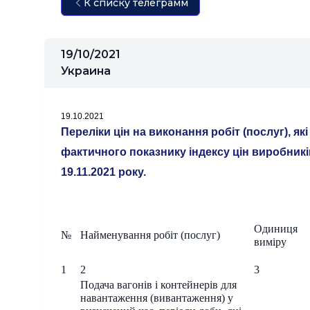
К списку телеграмм
19/10/2021
Украина
19.10.2021
Переліки цін на виконання робіт (послуг), я
фактичного показнику індексу цін виробників 
19.11.2021 року.
Одиниця
№
Найменування робіт (послуг)
виміру
1
2
3
Подача вагонів і контейнерів для
навантаження (вивантаження) у