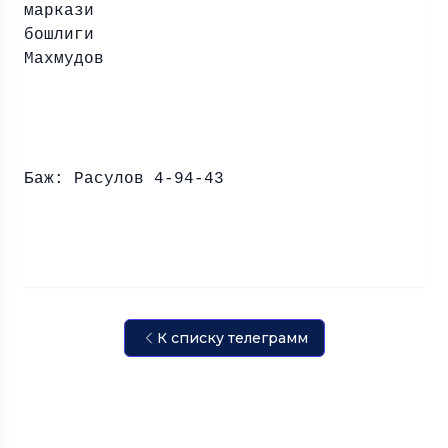
маркази
бошли
Махмудов
Баж: Расулов 4-94-43
К списку телеграмм