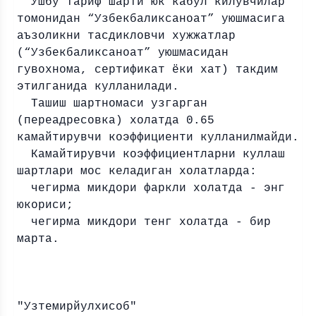
Ушбу тариф шарти юк кабул килувчилар
томонидан “Узбекбаликсаноат” уюшмасига
аъзоликни тасдикловчи хужжатлар
(“Узбекбаликсаноат” уюшмасидан
гувохнома, сертификат ёки хат) такдим
этилганида кулланилади.
Ташиш шартномаси узгарган
(переадресовка) холатда 0.65
камайтирувчи коэффициенти кулланилмайди.
Камайтирувчи коэффициентларни куллаш
шартлари мос келадиган холатларда:
чегирма микдори фаркли холатда - энг
юкориси;
чегирма микдори тенг холатда - бир
марта.
"Узтемирйулхисоб"