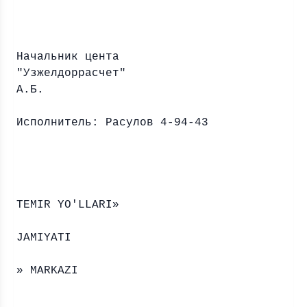
Начальник цента
"Узжелдор
А.Б.
Исполнитель: Расулов 4-94-43
«O’ZBEK
TEMIR YO'LLARI»
AKSIYAD
JAMIYATI
«O’ZTEMIRY
» MARKAZI