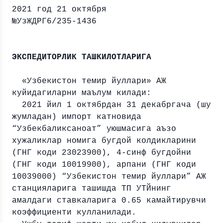
2021 год 21 октября
№УзЖДРГ6/235-1436
БАР
ЭКСПЕДИТОРЛИК
ТАШКИЛОТЛАРИГА
«Узбекистон темир йуллари» АЖ
куйидагиларни маълум килади:
2021 йил 1 октябрдан 31 декабргача (шу
жумладан) импорт катновида
“Узбекбаликсаноат” уюшмасига аъзо
хужаликлар номига бугдой колдикларини
(ГНГ коди 23023900), 4-синф бугдойни
(ГНГ коди 10019900), арпани (ГНГ коди
10039000) “Узбекистон темир йуллари” АЖ
станцияларига ташишда ТП УТЙнинг
амалдаги ставкаларига 0.65 камайтирувчи
коэффициенти кулланилади.