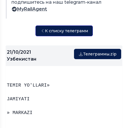
подпишитесь на наш telegram-канал
MyRailAgent
К списку телеграмм
21/10/2021
Телеграммы.zip
Узбекистан
«O’ZBEK
TEMIR YO'LLARI»
AKSIYAD
JAMIYATI
«O’ZTEMIRY
» MARKAZI