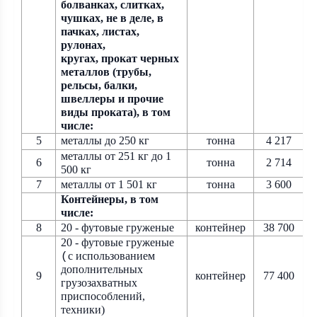
болванках,
слитках,
чушках, не в деле, в
пачках, листах,
рулонах,
кругах,
прокат черных
металлов (трубы,
рельсы, балки,
швеллеры и прочие
виды проката), в том
числе:
5
металлы до 250 кг
тонна
4 217
металлы от 251 кг до 1
6
тонна
2 714
500 кг
7
металлы от 1 501 кг
тонна
3 600
Контейнеры, в том
числе:
8
20 - футовые груженые
контейнер
38 700
20 - футовые груженые
с использованием
(
дополнительных
9
контейнер
77 400
грузозахватных
приспособлений,
техники)