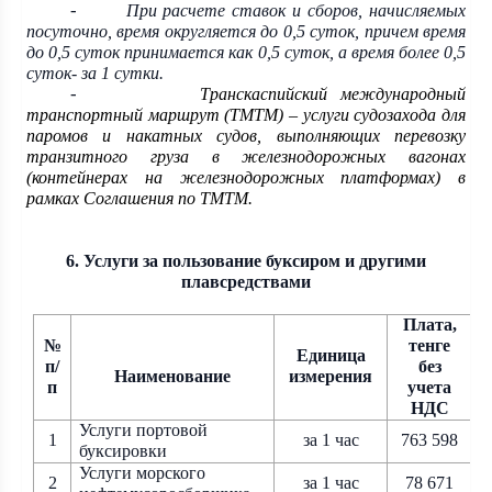
При расчете ставок и сборов, начисляемых
-
посуточно, время округляется до 0,5 суток, причем время
до 0,5 суток принимается как 0,5 суток, а время более 0,5
суток- за 1 сутки.
Транскаспийский международный
-
транспортный маршрут (ТМТМ) – услуги судозахода для
паромов и накатных судов, выполняющих перевозку
транзитного груза в железнодорожных вагонах
(контейнерах на железнодорожных платформах) в
рамках Соглашения по ТМТМ.
6. Услуги за пользование буксиром и другими
плавсредствами
Плата,
№
тенге
Единица
п/
без
Наименование
измерения
п
учета
НДС
Услуги портовой
1
за 1 час
763 598
буксировки
Услуги морского
2
за 1 час
78 671