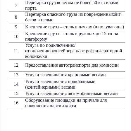
Перетарка грузов весом не более 50 кг силами
7
порта
Перетарка опасного груза из поврежденныхбиг-
8
бегов в целые
9
Крепление груза – сталь в пачках (в полувагоны)
Крепление груза – сталь в рулонах до 15 тн на
10
платформу
Услуга по подключению/
11
отключению
контейнера к/ от рефрижераторной
колонке/ки
12
Предоставление автотранспорта для комиссии
13
Услуги взвешивания крановыми весами
Услуги взвешивания подкладными
14
(контейнерными) весами
15
Услуги взвешивания автомобильными весами
Оборудование площадки на причале для
16
накопления партии кокса