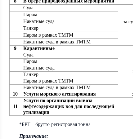
8
В сфере природоохранных мероприятий
Суда
Паром
Накатные суда
за сутк
Танкер
Паром в рамках ТМТМ
Накатные суда в рамках ТМТМ
9
Карантинные
Суда
Паром
Накатные суда
за 
Танкер
Паром в рамках ТМТМ
Накатные суда в рамках ТМТМ
10
Услуги морского агентирования
за 
Услуги по организации вывоза
11
нефтесодержащих вод для последующей
утилизации
*БРТ – брутто-регистровая тонна
Примечание: