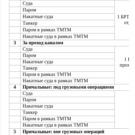
Суда
Паром
Накатные суда
1 БРТ от
отде
Танкер
Паром в рамках ТМТМ
Накатные суда в рамках ТМТМ
3
За проход каналом
Суда
Паром
1 БР
Накатные суда
прохож
Танкер
о
Паром в рамках ТМТМ
Накатные суда в рамках ТМТМ
4
Причальные: под грузовыми операциями
Суда
Паром
Накатные суда
Танкер
Паром в рамках ТМТМ
Накатные суда в рамках ТМТМ
5
Причальные: вне грузовых операций