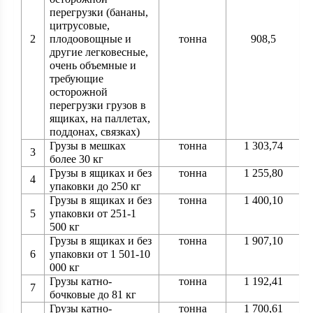
перегрузки (бананы,
цитрусовые,
2
плодоовощные и
тонна
908,5
другие легковесные,
очень объемные и
требующие
осторожной
перегрузки грузов в
ящиках, на паллетах,
поддонах, связках)
Грузы в мешках
тонна
1 303,74
3
более 30 кг
Грузы в ящиках и без
тонна
1 255,80
4
упаковки до 250 кг
Грузы в ящиках и без
тонна
1 400,10
5
упаковки от 251-1
500 кг
Грузы в ящиках и без
тонна
1 907,10
6
упаковки от 1 501-10
000 кг
Грузы катно-
тонна
1 192,41
7
бочковые до 81 кг
Грузы катно-
тонна
1 700,61