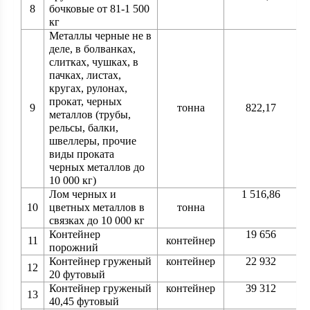
8
бочковые от 81-1 500
кг
Металлы черные не в
деле, в болванках,
слитках, чушках, в
пачках, листах,
кругах, рулонах,
прокат, черных
9
тонна
822,17
металлов (трубы,
рельсы, балки,
швеллеры, прочие
виды проката
черных металлов до
10 000 кг)
Лом черных и
1 516,86
10
цветных металлов в
тонна
связках до 10 000 кг
Контейнер
19 656
11
контейнер
порожний
Контейнер груженый
контейнер
22 932
12
20 футовый
Контейнер груженый
контейнер
39 312
13
40,45 футовый