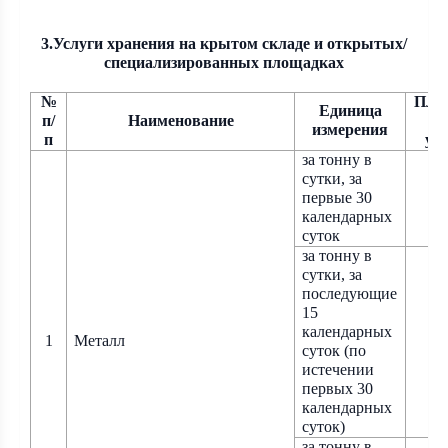
3.Услуги хранения на крытом складе и открытых/
специализированных площадках
№
Плат
Единица
п/
Наименование
те
измерения
п
уч
за тонну в
сутки, за
первые 30
календарных
суток
за тонну в
сутки, за
последующие
15
календарных
1
Металл
суток (по
истечении
первых 30
календарных
суток)
за тонну в