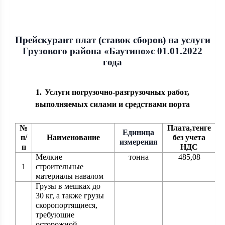
Прейскурант
плат
(ставок сборов) на услуги
Грузового района «Баутино»
с 0
1.01.2022
года
1.
Услуги погрузочно-разгрузочных работ,
выполняемых силами и средствами порта
№
Плата,тенге
Единица
п/
Наименование
без учета
измерения
п
НДС
Мелкие
тонна
485,08
1
строительные
материалы навалом
Грузы в мешках до
30 кг, а также грузы
скоропортящиеся,
требующие
осторожной