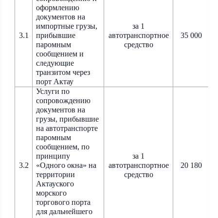
оформлению
документов на
импортные грузы,
за 1
3.1
прибывшие
автотранспортное
35 000
паромным
средство
сообщением и
следующие
транзитом через
порт Актау
Услуги по
сопровождению
документов на
грузы, прибывшие
на автотранспорте
паромным
сообщением, по
принципу
за 1
3.2
«Одного окна» на
автотранспортное
20 180
территории
средство
Актауского
морского
торгового порта
для дальнейшего