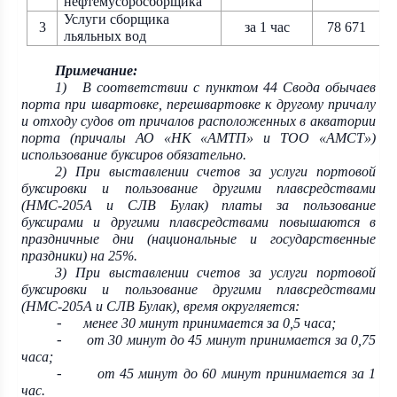
нефтемусоросборщика
Услуги сборщика
3
за 1 час
78 671
льяльных вод
Примечание:
1)
В соответствии с пунктом 44 Свода обычаев
порта при швартовке, перешвартовке к другому причалу
и отходу судов от причалов расположенных в акватории
порта (причалы АО «НК «АМТП» и ТОО «АМСТ»)
использование буксиров обязательно.
2) При выставлении счетов за услуги портовой
буксировки и пользование другими плавсредствами
(НМС-205А и СЛВ Булак) платы за пользование
буксирами и другими плавсредствами повышаются в
праздничные дни (национальные и государственные
праздники) на 25%.
3) При выставлении счетов за услуги портовой
буксировки и пользование другими плавсредствами
(НМС-205А и СЛВ Булак), время округляется:
менее 30 минут принимается за 0,5 часа;
-
от 30 минут до 45 минут принимается за 0,75
-
часа;
от 45 минут до 60 минут принимается за 1
-
час.