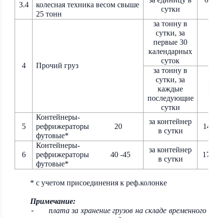
3.4
колесная техника весом свыше
сутки
25 тонн
за тонну в
сутки, за
первые 30
83
календарных
суток
4
Прочий
груз
за тонну в
сутки, за
каждые
12
последующие
сутки
Контейнеры-
за контейнер
5
рефрижераторы
20
14 4
в сутки
футовые*
Контейнеры-
за контейнер
6
рефрижераторы
40 -45
17 4
в сутки
футовые*
* с учетом присоединения к реф.колонке
Примечание:
плата за хранение грузов на складе временного
-