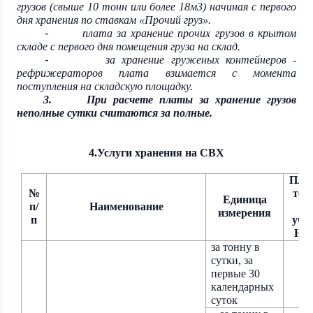
грузов (свыше 10 тонн или более 18м3) начиная с первого
дня хранения по ставкам
«Прочий груз».
плата за хранение прочих грузов в крытом
-
складе с первого дня помещения груза на склад.
за хранение груженых контейнеров -
-
рефрижераторов плата взимается с момента
поступления на складскую площадку.
3.
При расчете платы за хранение грузов
неполные сутки считаются за полные.
4.Услуги хранения на СВХ
Плат
№
тен
Единица
п/
Наименование
бе
измерения
п
уче
НД
за тонну в
сутки, за
первые 30
50
календарных
суток