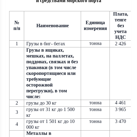
и средствами морского порта
Плата,
тенге
№
Единица
Наименование
без
п/п
измерения
учета
НДС
тонна
1
Грузы в биг
-
бегах
2 426
Грузы в ящиках,
мешках, на паллетах,
поддонах, связках и без
упаковки (в том числе
скоропортящиеся или
требующие
осторожной
перегрузки), в том
числе:
тонна
4 461
2
грузы до 30 кг
грузы от 31 кг до 1 500
тонна
3 965
3
кг
грузы от 1 501 кг до 10
тонна
3 470
4
000 кг
Металлы в