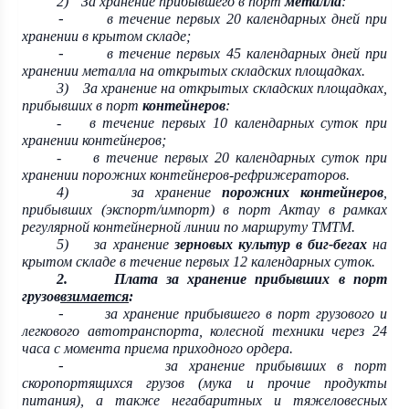
2)
За хранение прибывшего в порт
металла
:
в течение первых 20 календарных дней при
-
хранении в крытом складе;
в течение первых 45 календарных дней при
-
хранении металла на открытых складских площадках.
3)
За хранение на открытых складских площадках,
прибывших в порт
контейнеров
:
-
в течение первых 10 календарных суток при
хранении контейнеров;
-
в течение первых 20 календарных суток при
хранении порожних контейнеров-рефрижераторов.
4)
за хранение
порожних контейнеров
,
прибывших (экспорт/импорт) в порт Актау в рамках
регулярной контейнерной линии по маршруту ТМТМ.
5)
за хранение
зерновых культур в биг-бегах
на
крытом складе в течение первых 12 календарных суток.
2.
Плата за хранение прибывших в порт
грузов
взимается
:
за хранение прибывшего в порт грузового и
-
легкового автотранспорта, колесной техники
через 24
часа с момента приема приходного ордера.
за хранение прибывших в порт
-
скоропортящихся грузов (мука и прочие продукты
питания), а также негабаритных и тяжеловесных