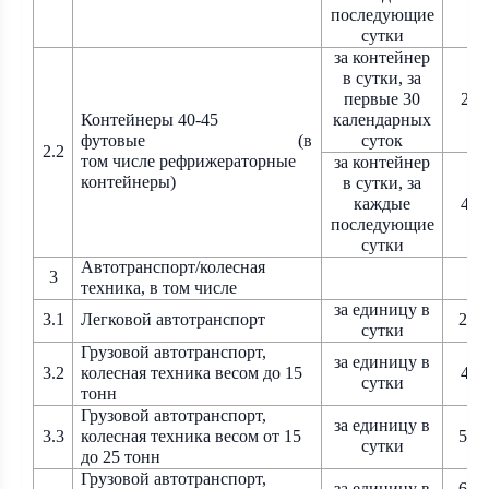
последующие
сутки
за контейнер
в сутки, за
первые 30
276
Контейнеры 40-45
календарных
футовые
(в
суток
2.2
том числе рефрижераторные
за контейнер
контейнеры)
в сутки, за
каждые
414
последующие
сутки
Автотранспорт/колесная
3
техника, в том числе
за единицу в
3.1
Легковой автотранспорт
2 8
сутки
Грузовой
автотранспорт,
за единицу в
3.2
колесная техника весом до 15
474
сутки
тонн
Грузовой
автотранспорт,
за единицу в
3.3
колесная техника весом от 15
5 9
сутки
до 25 тонн
Грузовой
автотранспорт,
за единицу в
6 9