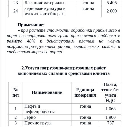
23
Лес, пиломатериалы
тонна
5 405
Зерновые культуры в
тонна
24
2 000
мягких контейнерах
Примечание
:
при расчете стоимости обработки прибывшего в
-
порт несепарированного груза применяется надбавка в
размере 48% к действующим платам на услуги
погрузочно-разгрузочных работ, выполняемых силами и
средствами морского порта.
2.Услуги погрузочно-разгрузочных работ,
выполняемых силами и средствами клиента
Плата,
№
Единица
тенге без
Наименование
п/п
измерения
учета
НДС
Нефть и
тонна
1
1 068
нефтепродукты
2
Зерно
тонна
1 900
3
Прочие грузы
тонна
737