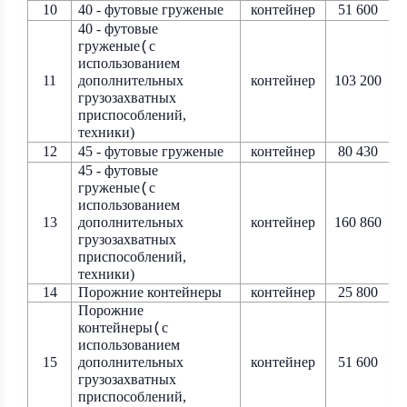
10
40 - футовые груженые
контейнер
51 600
40 - футовые
груженые
с
(
использованием
11
дополнительных
контейнер
103 200
грузозахватных
приспособлений,
техники)
12
45 - футовые груженые
контейнер
80 430
45 - футовые
груженые
с
(
использованием
13
дополнительных
контейнер
160 860
грузозахватных
приспособлений,
техники)
14
Порожние контейнеры
контейнер
25 800
Порожние
контейнеры
с
(
использованием
15
дополнительных
контейнер
51 600
грузозахватных
приспособлений,