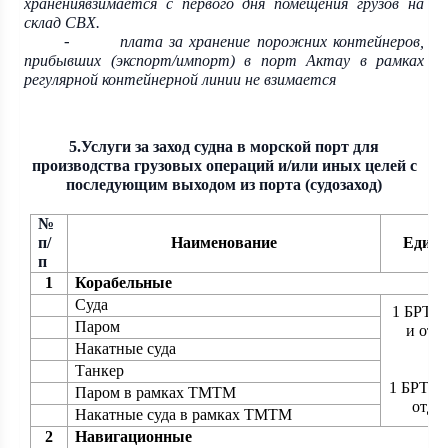
хранениявзимается с первого дня помещения грузов на
склад СВХ.
плата за хранение порожних контейнеров,
-
прибывших (экспорт/импорт) в порт Актау в рамках
регулярной контейнерной линии не взимается
5.Услуги за заход судна в морской порт для
производства грузовых операций и/или иных целей с
последующим выходом из порта (судозаход)
№
п/
Наименование
Едини
п
1
Корабельные
Суда
1 БРТ* 
Паром
и отд
Накатные суда
Танкер
1 БРТ от
Паром в рамках ТМТМ
отде
Накатные суда в рамках ТМТМ
2
Навигационные