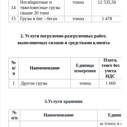
Негабаритные и
тонна
12 535,50
14
тяжеловесные грузы
свыше 20 тонн
15
Грузы в
б
иг - бегах
тонна
1 478
2. Услуги погрузочно-разгрузочных работ,
выполняемых силами и средствами клиента
Плата,
№
Единица
тенге без
п/
Наименование
измерения
учета
п
НДС
1
Другие грузы
тонна
1 000
3.Услуги хранения
№
Наименование
Единица 
п/п
за тонну в су