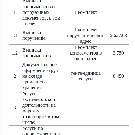
Выписка
коносаментов и
1
погрузочных
1 комплект
документов, в том
числе:
1 комплект
Выписка
1.1
поручений в один
5 627,68
поручений
адрес
1 комплект
Выписка
1.2
коносаментов в
3 750
коносаментов
один адрес
Документальное
оформление груза
тенге/единица
2
на складе
8 450
услуги
временного
хранения
Услуги
экспедиторской
деятельности на
3
морском
транспорте, в том
числе:
Услуги по
сопровождению
и