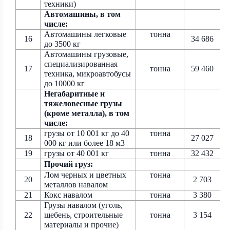
техники)
Автомашины, в том
числе:
Автомашины легковые
тонна
16
34 686
до 3500 кг
Автомашины грузовые,
специализированная
17
тонна
59 460
техника, микроавтобусы
до 10000 кг
Негабаритные и
тяжеловесные грузы
(кроме металла), в том
числе:
грузы от 10 001 кг до 40
тонна
18
27 027
000 кг или более 18 м3
19
грузы от 40 001 кг
тонна
32 432
Прочий груз:
Лом черных и цветных
тонна
20
2 703
металлов навалом
21
Кокс навалом
тонна
3 380
Грузы навалом (уголь,
22
щебень, строительные
тонна
3 154
материалы и прочие)