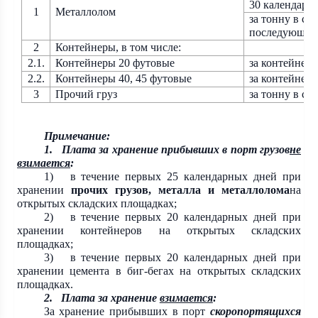
30 календарн
1
Металлолом
за тонну в су
последующие
2
Контейнеры, в том числе:
2
.1.
Контейнеры 20 футовые
за контейнер 
2.2.
Контейнеры 40, 45 футовые
за контейнер 
3
Прочий
груз
за тонну в су
Примечание:
1. Плата за хранение прибывших в порт грузов
не
взимается
:
1)
в течение первых 25 календарных дней при
хранении
прочих грузов, металла и металлолома
на
открытых складских площадках;
2) в течение первых 20 календарных дней при
хранении контейнеров на открытых складских
площадках;
3) в течение первых 20 календарных дней при
хранении цемента в биг-бегах на открытых складских
площадках.
2. Плата за хранение
взимается
:
За хранение прибывших в порт
скоропортящихся