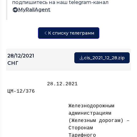
подпишитесь на наш telegram-канал
MyRailAgent
К списку телеграмм
28/12/2021
cis_2021_12_28.zip
СНГ
28.
ЦМ-12/376
Железнодорожным
администрациям
(Железным дорогам) –
Сторонам
Тарифного