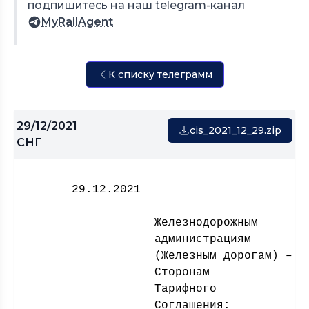
подпишитесь на наш telegram-канал
MyRailAgent
К списку телеграмм
29/12/2021
cis_2021_12_29.zip
СНГ
29.12.202
Железнодорожным
администрациям
(Железным дорогам) –
Сторонам
Тарифного
Соглашения: