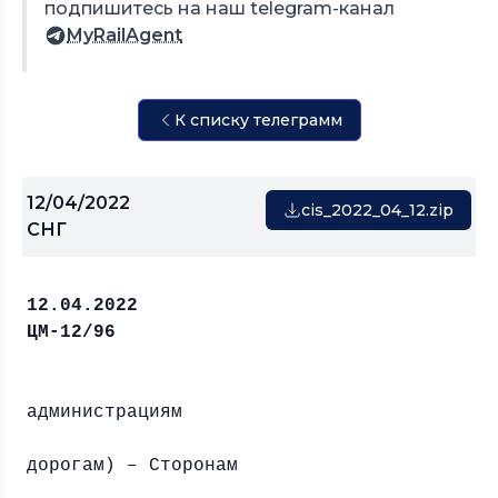
подпишитесь на наш telegram-канал
MyRailAgent
К списку телеграмм
12/04/2022
cis_2022_04_12.zip
СНГ
12.04.2
ЦМ-12/96
администрациям
(Желе
дорогам) – Сторонам