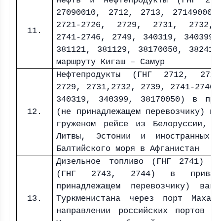
Нефть и нефтепродукты (ГНГ 270
27090010, 2712, 2713, 27149000,
2721-2726, 2729, 2731, 2732,
11.
2741-2746, 2749, 340319, 340399,
381121, 381129, 38170050, 382410
маршруту Кигаш – Самур
Нефтепродукты (ГНГ 2712, 2721
2729, 2731,2732, 2739, 2741-2746,
340319, 340399, 38170050) в при
12.
(не принадлежащем перевозчику) ва
груженом рейсе из Белоруссии, Л
Литвы, Эстонии и иностранных 
Балтийского моря в Афганистан
Дизельное топливо (ГНГ 2741) и
(ГНГ 2743, 2744) в приватн
принадлежащем перевозчику) ваг
13.
Туркменистана через порт Махач
направлении российских портов А