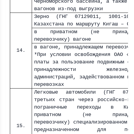
Черноморского бассейна, а также в
вагонов из-под выгрузки
Зерно (ГНГ 07129011, 1001-10
Казахстана по маршруту Кигаш – Са
в приватном (не принадле
перевозчику) вагоне
в вагоне, принадлежащем перевозчи
14.
*При условии освобождения ОАО «Р
платы за пользование подвижным со
принадлежности железнодор
администраций, задействованном в 
перевозках
Легковые автомобили (ГНГ 870
третьих стран через российско-по
пограничные переходы в Ки
приватном (не принадлеж
перевозчику) специализированном в
15.
предназначенном для пере