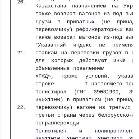
20.
Казахстана назначением на Укра
также возврат вагонов из-под выгр
Грузы в приватных (не принадл
перевозчику) рефрижераторных ваго
также возврат вагонов из-под выгр
Указанный индекс не применяе
*
21.
ставкам на перевозки грузов в ва
для которых действуют иные ре
объявленные правлением
«РЖД», кроме условий, указан
строке 1 настоящего прило
Полистирол (ГНГ 39031900, 390
39031100) в приватном (не принадл
22.
перевозчику) вагоне из третьих с
третьи страны через белорусско-по
погранпереходы
Полиэтилен и полипропилен
39011010, 39011090, 39012010, 390