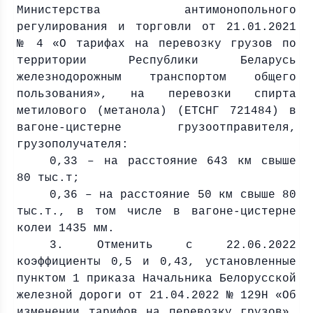
Министерства антимонопольного
регулирования и торговли от 21.01.2021
№ 4 «О тарифах на перевозку грузов по
территории Республики Беларусь
железнодорожным транспортом общего
пользования», на перевозки спирта
метилового (метанола) (ЕТСНГ 721484) в
вагоне-цистерне грузоотправителя,
грузополучателя:
0,33 – на расстояние
643 км
свыше
80 тыс.т;
0,36 – на расстояние
50 км
свыше 80
тыс.т., в том числе в вагоне-цистерне
колеи
1435 мм
.
3. Отменить с 22.06.2022
коэффициенты 0,5 и 0,43, установленные
пунктом 1 приказа Начальника Белорусской
железной дороги от 21.04.2022 № 129Н «Об
изменении тарифов на перевозку грузов»,