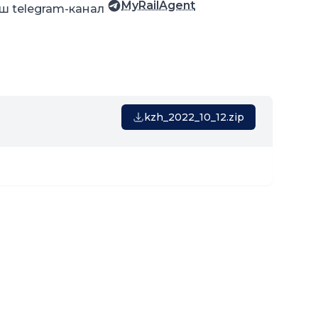
MyRailAgent
ш telegram-канал
kzh_2022_10_12.zip