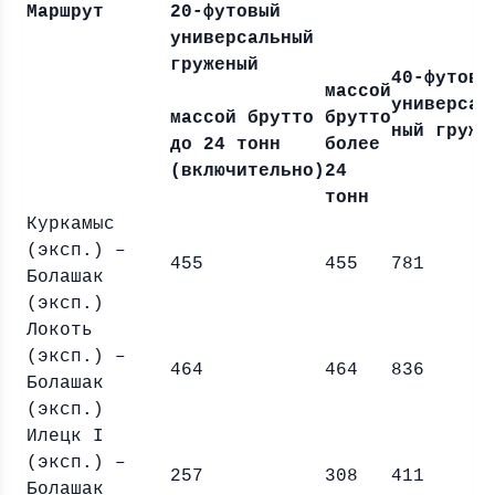
Маршрут
20-футовый
универсальный
груженый
40-футовы
массой
универсал
массой брутто
брутто
ный груже
до 24 тонн
более
(включительно)
24
тонн
Куркамыс
(эксп.) –
455
455
781
Болашак
(эксп.)
Локоть
(эксп.) –
464
464
836
Болашак
(эксп.)
Илецк I
(эксп.) –
257
308
411
Болашак