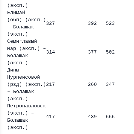
(эксп.)
Елимай
(обп) (эксп.)
327
392
523
– Болашак
(эксп.)
Семиглавый
Мар (эксп.) –
314
377
502
Болашак
(эксп.)
Дины
Нурпеисовой
(рзд) (эксп.)
217
260
347
– Болашак
(эксп.)
Петропавловск
(эксп.) –
417
439
666
Болашак
(эксп.)