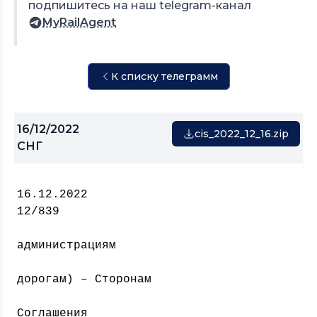
подпишитесь на наш telegram-канал
MyRailAgent
К списку телеграмм
16/12/2022
cis_2022_12_16.zip
СНГ
16.12
12/839
администрациям
(Желе
дорогам) – Сторонам
Тариф
Соглашения