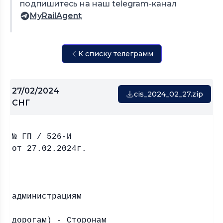
подпишитесь на наш telegram-канал
MyRailAgent
К списку телеграмм
27/02/2024
cis_2024_02_27.zip
СНГ
№ ГП / 526-И
от 27.02.2024г.
Железно
администрациям
(Желе
дорогам) - Сторонам