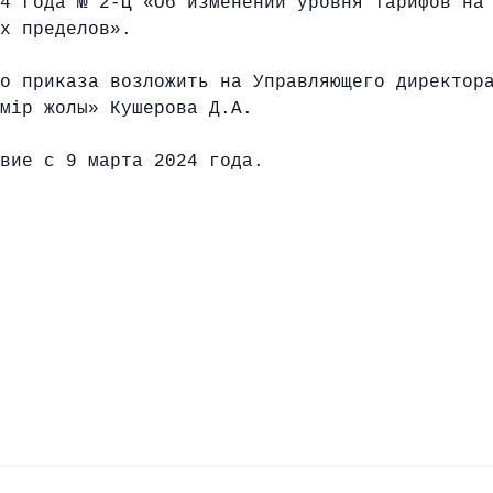
4 года № 2-Ц «Об изменении уровня тарифов на
х пределов».
о приказа возложить на Управляющего директор
мiр жолы» Кушерова Д.А.
вие с 9 марта 2024 года.
ан темiр жо