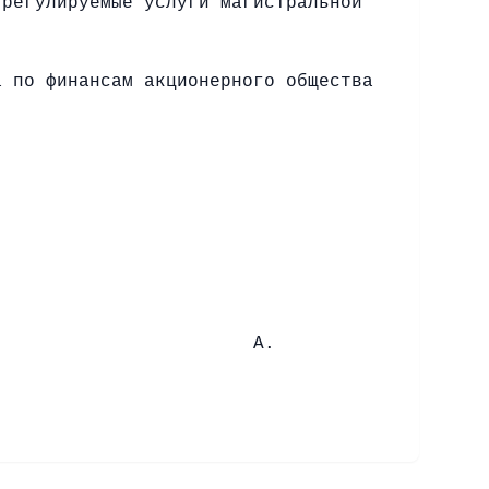
 регулируемые услуги магистральной
а по финансам акционерного общества
лы» А.