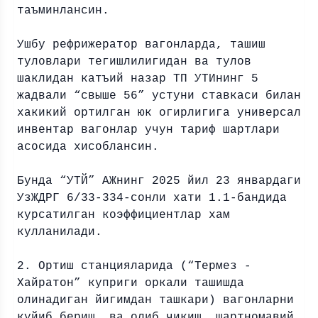
таъминлансин.
Ушбу рефрижератор вагонларда, ташиш
туловлари тегишлилигидан ва тулов
шаклидан катъий назар ТП УТИнинг 5
жадвали “свыше 56” устуни ставкаси билан
хакикий ортилган юк огирлигига универсал
инвентар вагонлар учун тариф шартлари
асосида хисоблансин.
Бунда “УТЙ” АЖнинг 2025 йил 23 январдаги
УзЖДРГ 6/33-334-сонли хати 1.1-бандида
курсатилган коэффициентлар хам
кулланилади.
2. Ортиш станцияларида (“Термез -
Хайратон” куприги оркали ташишда
олинадиган йигимдан ташкари) вагонларни
куйиб бериш, ва олиб чикиш, шартномавий