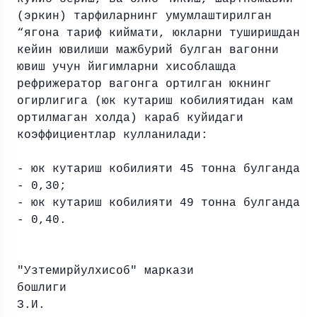
(эркин) тарфиларнинг умумлаштирилган
“ягона тариф киймати, юкларни туширишдан
кейин ювилиши мажбурий булган вагонни
ювиш учун йигимларни хисоблашда
рефрижератор вагонга ортилган юкнинг
огирлигига (юк кутариш кобилиятидан кам
ортилмаган холда) караб куйидаги
коэффициентлар кулланилади:
- юк кутариш кобилияти 45 тонна булганда
- 0,30;
- юк кутариш кобилияти 49 тонна булганда
- 0,40.
"Узтемирйулхисоб" маркази
бошлиги 
З.И.