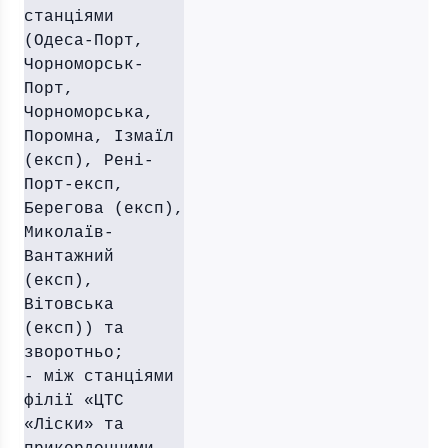
станціями
(Одеса-Порт,
Чорноморськ-
Порт,
Чорноморська,
Поромна, Ізмаїл
(експ), Рені-
Порт-експ,
Берегова (експ),
Миколаїв-
Вантажний
(експ),
Вітовська
(експ)) та
зворотньо;
- між станціями
філії «ЦТС
«Ліски» та