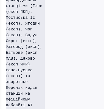
прикордонними
станціями (Ізов
(експ ПКП),
Мостиська ІІ
(експ), Ягодин
(експ), Чоп
(експ), Вадул
Сирет (експ),
Ужгород (експ),
Батьове (експ
МАВ), Дяково
(експ ЧФР),
Рава-Руська
(експ)) та
зворотньо.
Перелік кодів
станцій на
офіційному
вебсайті АТ