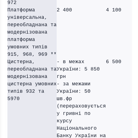
972
Платформа
2 400
4 100
універсальна,
переобладнана та
модернізована
платформа
умовних типів
915, 968, 969 **
Цистерна,
- в межах
6 500
переобладнана та
України: 5 850
модернізована
грн
цистерна умовних
- за межами
типів 932 та
України: 50
5970
шв.фр
(перераховується
у гривні по
курсу
Національного
Банку України на