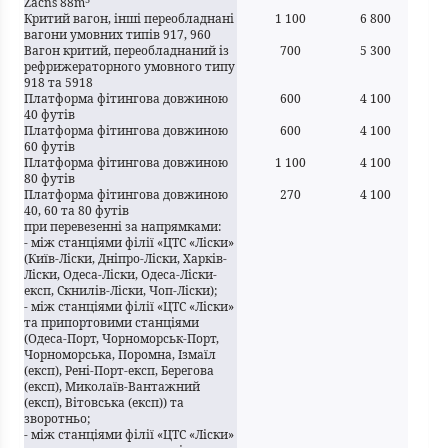
Zacns 88m
Критий вагон, інші переобладнані
1 100
6 800
вагони умовних типів 917, 960
Вагон критий, переобладнаний із
700
5 300
рефрижераторного умовного типу
918 та 5918
Платформа фітингова довжиною
600
4 100
40 футів
Платформа фітингова довжиною
600
4 100
60 футів
Платформа фітингова довжиною
1 100
4 100
80 футів
Платформа фітингова довжиною
270
4 100
40, 60 та 80 футів
при перевезенні за напрямками:
- між станціями філії «ЦТС «Ліски»
(Київ-Ліски, Дніпро-Ліски, Харків-
Ліски, Одеса-Ліски, Одеса-Ліски-
експ, Скнилів-Ліски, Чоп-Ліски);
- між станціями філії «ЦТС «Ліски»
та припортовими станціями
(Одеса-Порт, Чорноморськ-Порт,
Чорноморська, Поромна, Ізмаїл
(експ), Рені-Порт-експ, Берегова
(експ), Миколаїв-Вантажний
(експ), Вітовська (експ)) та
зворотньо;
- між станціями філії «ЦТС «Ліски»