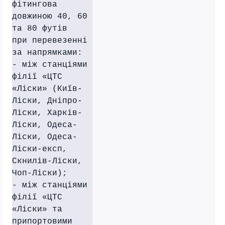
фітингова
довжиною 40, 60
та 80 футів
при перевезенні
за напрямками:
- між станціями
філії «ЦТС
«Ліски» (Київ-
Ліски, Дніпро-
Ліски, Харків-
Ліски, Одеса-
Ліски, Одеса-
Ліски-експ,
Скнилів-Ліски,
Чоп-Ліски);
- між станціями
філії «ЦТС
«Ліски» та
припортовими