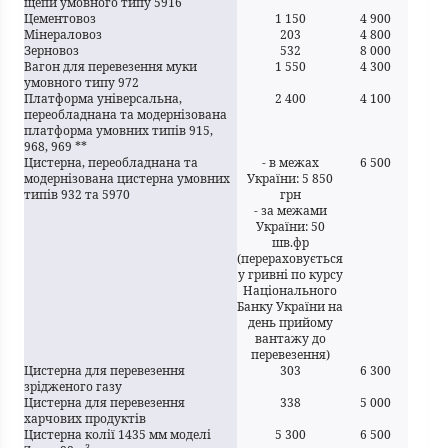
щепи умовного типу 5916
Цементовоз
1 150
4 900
Мінераловоз
203
4 800
Зерновоз
532
8 000
Вагон для перевезення муки
1 550
4 300
умовного типу 972
Платформа універсальна,
2 400
4 100
переобладнана та модернізована
платформа умовних типів 915,
968, 969 **
Цистерна, переобладнана та
- в межах
6 500
модернізована цистерна умовних
України: 5 850
типів 932 та 5970
грн
- за межами
України: 50
шв.фр
(перераховується
у гривні по курсу
Національного
Банку України на
день прийому
вантажу до
перевезення)
Цистерна для перевезення
303
6 300
зрідженого газу
Цистерна для перевезення
338
5 000
харчових продуктів
Цистерна колії
1435 мм
моделі
5 300
6 500
3