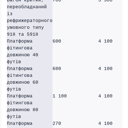
Вагон критий,
700
5 300
переобладнаний
із
рефрижераторного
умовного типу
918 та 5918
Платформа
600
4 100
фітингова
довжиною 40
футів
Платформа
600
4 100
фітингова
довжиною 60
футів
Платформа
1 100
4 100
фітингова
довжиною 80
футів
Платформа
270
4 100