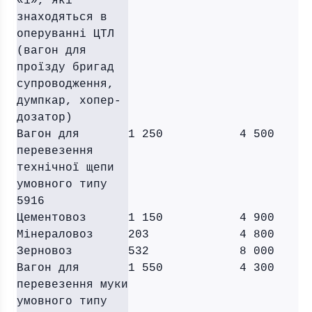
«1», які
знаходяться в
оперуванні ЦТЛ
(вагон для
проїзду бригад
супроводження,
думпкар, хопер-
дозатор)
Вагон для
1 250
4 500
перевезення
технічної щепи
умовного типу
5916
Цементовоз
1 150
4 900
Мінераловоз
203
4 800
Зерновоз
532
8 000
Вагон для
1 550
4 300
перевезення муки
умовного типу