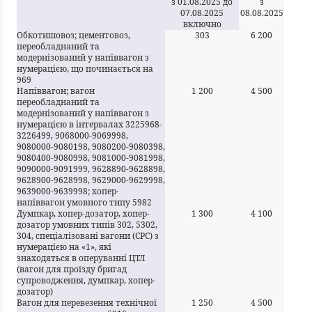
з 01.08.2025 до
з
07.08.2025
08.08.2025
включно
Обкотишовоз; цементовоз,
303
6 200
переобладнаний та
модернізований у напіввагон з
нумерацією, що починається на
969
Напіввагон; вагон
1 200
4 500
переобладнаний та
модернізований у напіввагон з
нумерацією в інтервалах 3225968-
3226499, 9068000-9069998,
9080000-9080198, 9080200-9080398,
9080400-9080998, 9081000-9081998,
9090000-9091999, 9628890-9628898,
9628900-9628998, 9629000-9629998,
9639000-9639998; хопер-
напіввагон умовного типу 5982
Думпкар, хопер-дозатор, хопер-
1 300
4 100
дозатор умовних типів 302, 5302,
304, спеціалізовані вагони (СРС) з
нумерацією на «1», які
знаходяться в оперуванні ЦТЛ
(вагон для проїзду бригад
супроводження, думпкар, хопер-
дозатор)
Вагон для перевезення технічної
1 250
4 500