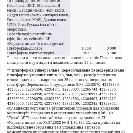
та прикордонними станціями
(Ізов (експ ПКП), Мостиська ІІ
(експ), Ягодин (експ), Чоп (експ),
Вадул Сирет (експ), Ужгород (експ),
Батьове (експ МАВ), Дяково (експ
ЧФР), Рава-Руська (експ)) та
зворотньо.
Перелік кодів станцій на
офіційному вебсайті АТ
«Укрзалізниця» (www.uz.gov.ua)
Платформа-лісовоз
1 660
3 900
Платформа контрейлерна
203
5 700
* – ставки плати за використання власних вагонів Перевізника
планується переглядати щомісячно після 25-го числа.
**
Платформа універсальна, переобладнана та модернізована
платформа умовних типів 915, 968, 969
– розмір фактичної
ставки плати за використання 26 власних універсальних
платформ Перевізника (з нумерацією №№ 42248070, 42249870,
42250035, 42264556, 42264598, 42265637, 42265744, 42267666,
42267674, 42268938, 42270504, 42270777, 42270991, 42292110,
42293035, 42298075, 42303230, 42304592, 42304907, 42304717,
42306050, 42312272, 42317834, 42321109, 42352245, 42352302,
обладнаних бортами та фітинговими упорами для кріплення
контейнерів, переданих в оперативне управління філії ЦТС
"Ліски" АТ "Укрзалізниця" згідно з розпорядженням АТ
«Укрзалізниця» від 05.07.2022 № Ц-1/86/326-22, які прийняті на
відповідальне зберігання та в управління з правом
комерційного використання відповідно до рішення правління АТ