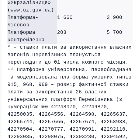
«Укрзалізниця»
(www.uz.gov.ua)
Платформа-
1 660
3 900
лісовоз
Платформа
203
5 700
контрейлерна
* – ставки плати за використання власних
вагонів Перевізника планується
переглядати до 01 числа кожного місяця.
** Платформа універсальна, переобладнана
та модернізована платформа умовних типів
915, 968, 969 – розмір фактичної ставки
плати за використання 26 власних
універсальних платформ Перевізника (з
нумерацією №№ 42248070, 42249870,
42250035, 42264556, 42264598, 42265637,
42265744, 42267666, 42267674, 42268938,
42270504, 42270777, 42270991, 42292110,
42293035, 42298075, 42303230, 42304592,