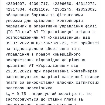
42304907, 42304717, 42306050, 42312272,
42317834, 42321109, 42352245, 42352302,
обладнаних бортами та фітинговими
упорами для кріплення контейнерів,
переданих в оперативне управління філії
ЦТС "Ліски" АТ "Укрзалізниця" згідно з
розпорядженням АТ «Укрзалізниця» від
05.07.2022 № Ц-1/86/326-22, які прийняті
на відповідальне зберігання та в
управління з правом комерційного
використання відповідно до рішення
правління АТ «Укрзалізниця» від
23.05.2022) при перевезенні контейнерів
застосовується на рівні фактичної ставки
плати за використання власних фітингових
платформ Перевізника.
k
= 0,75 – коригуючий коефіцієнт, що
м
застосовуються до ставки плати за