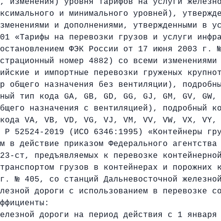
, изменения) уровня тарифов на услуги железн
ксимального и минимального уровней), утвержд
зменениями и дополнениями, утвержденными в у
01 «Тарифы на перевозки грузов и услуги инфр
остановлением ФЭК России от 17 июня 2003 г. 
страционный номер 4882) со всеми изменениями
ийские и импортные перевозки груженых крупно
р общего назначения без вентиляции), подробн
ный тип кода GA, GB, GD, GG, GJ, GM, GV, GW,
бщего назначения с вентиляцией), подробный к
кода VA, VB, VD, VG, VJ, VM, VV, VW, VX, VY,
 Р 52524-2019 (ИСО 6346:1995) «Контейнеры гр
м в действие приказом Федерального агентства
23-ст, предъявляемых к перевозке контейнерно
транспортом грузов в контейнерах и порожних 
г. № 405, со станций Дальневосточной железно
лезной дороги с использованием в перевозке с
ффициенты:
елезной дороги на период действия с 1 января