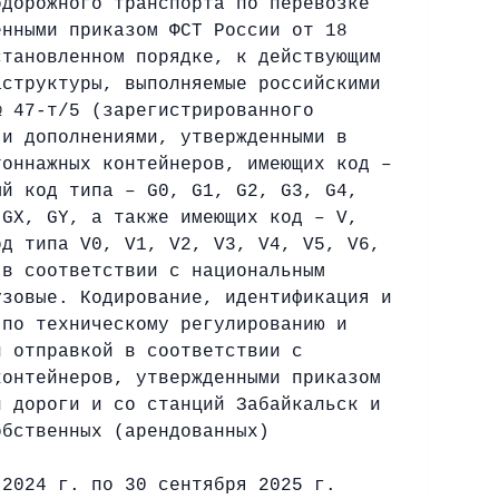
одорожного транспорта по перевозке
енными приказом ФСТ России от 18
становленном порядке, к действующим
аструктуры, выполняемые российскими
№ 47-т/5 (зарегистрированного
 и дополнениями, утвержденными в
тоннажных контейнеров, имеющих код –
ый код типа – G0, G1, G2, G3, G4,
 GX, GY, а также имеющих код – V,
од типа V0, V1, V2, V3, V4, V5, V6,
 в соответствии с национальным
узовые. Кодирование, идентификация и
 по техническому регулированию и
й отправкой в соответствии с
контейнеров, утвержденными приказом
й дороги и со станций Забайкальск и
обственных (арендованных)
 2024 г. по 30 сентября 2025 г.