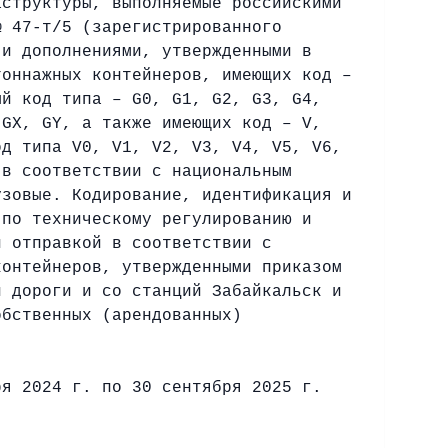
аструктуры, выполняемые российскими
№ 47-т/5 (зарегистрированного
 и дополнениями, утвержденными в
тоннажных контейнеров, имеющих код –
ый код типа – G0, G1, G2, G3, G4,
 GX, GY, а также имеющих код – V,
од типа V0, V1, V2, V3, V4, V5, V6,
 в соответствии с национальным
узовые. Кодирование, идентификация и
 по техническому регулированию и
й отправкой в соответствии с
контейнеров, утвержденными приказом
й дороги и со станций Забайкальск и
обственных (арендованных)
ря 2024 г. по 30 сентября 2025 г.