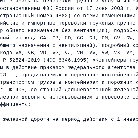
01 «Тарифы на перевозки грузов и услуги инфр
остановлением ФЭК России от 17 июня 2003 г. 
страционный номер 4882) со всеми изменениями
ийские и импортные перевозки груженых крупно
р общего назначения без вентиляции), подробн
ный тип кода GA, GB, GD, GG, GJ, GM, GV, GW,
бщего назначения с вентиляцией), подробный к
кода VA, VB, VD, VG, VJ, VM, VV, VW, VX, VY,
 Р 52524-2019 (ИСО 6346:1995) «Контейнеры гр
м в действие приказом Федерального агентства
23-ст, предъявляемых к перевозке контейнерно
транспортом грузов в контейнерах и порожних 
г. № 405, со станций Дальневосточной железно
лезной дороги с использованием в перевозке с
ффициенты:
 железной дороги на период действия с 1 янва