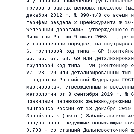
и условиями применения (установления
грузов в рамках ценовых пределов (ма
декабря 2012 г. № 398-т/3 со всеми и
тарифам раздела 2 Прейскуранта № 10-
железными дорогами», утвержденного п
Минюстом России 9 июля 2003 г., реги
установленном порядке, на внутриросс
G, групповой код типа – GP (контейне
G5, G6, G7, G8, G9 или детализирован
групповой код типа – VN (контейнер о
V7, V8, V9 или детализированный тип 
стандартом Российской Федерации ГОСТ
маркировка», утвержденным и введенны
метрологии от 3 сентября 2019 г. № 6
Правилами перевозок железнодорожным 
Минтранса России от 18 декабря 2019 
Забайкальск (эксп.) Забайкальской же
полувагонов следующие понижающие коэ
0,793 – со станций Дальневосточной ж