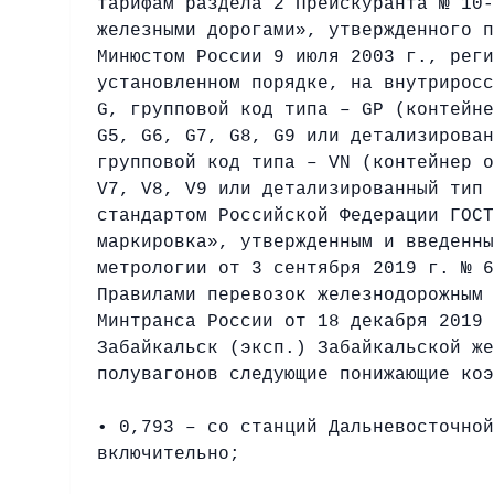
тарифам раздела 2 Прейскуранта № 10-
железными дорогами», утвержденного п
Минюстом России 9 июля 2003 г., реги
установленном порядке, на внутриросс
G, групповой код типа – GP (контейне
G5, G6, G7, G8, G9 или детализирован
групповой код типа – VN (контейнер о
V7, V8, V9 или детализированный тип 
стандартом Российской Федерации ГОСТ
маркировка», утвержденным и введенны
метрологии от 3 сентября 2019 г. № 6
Правилами перевозок железнодорожным 
Минтранса России от 18 декабря 2019 
Забайкальск (эксп.) Забайкальской же
полувагонов следующие понижающие коэ
• 0,793 – со станций Дальневосточной
включительно;