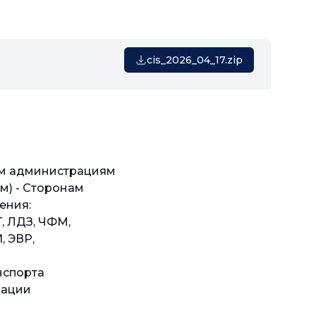
cis_2026_04_17.zip
рациям
онам
я:
ЧФМ,
Р,
та
ии