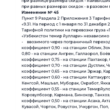
при разнице размера скидок - наивысший
при равных размерах скидок - в разовом 
Изменение № 45
Пункт 9 Раздела 2 Приложения 3 Тарифно
«9.31. На период с 1 января по 31 декаб
Тарифной политики на перевозки груза 
«Узбекистон темир йуллари» независимо
- ввозимого через пограничный переход 
коэффициент 0,90 - на станции Облик, Зо
0,80 - на станции Ангрен, Галлаорол, Боё
коэффициент 0,75 - на станции Пахтакор,
коэффициент 0,70 - на станции Дустлик, Ч
коэффициент 0,65 - на станции Эржар, Ка
коэффициент 0,60 - на станции Каттакурго
Кенгсой, Машъал, Муборак, Окработ, Якка
коэффициент 0,55 - на станции Темирйуло
Коровулбозор, Кармана, Бинокор, Танхоз
коэффициент 0,50 - на станции Асака, Ахт
Кувасой, Чорток, Ровустон, Учкургон, Поп,