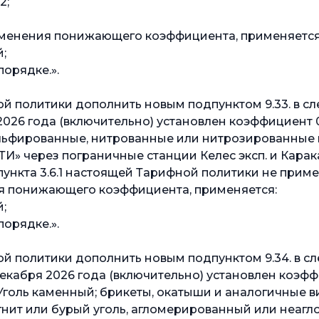
2;
рименения понижающего коэффициента, применяется
;
порядке.».
ой политики дополнить новым подпунктом 9.33. в с
я 2026 года (включительно) установлен коэффициент 
ульфированные, нитрованные или нитрозированные п
И» через пограничные станции Келес эксп. и Карака
ункта 3.6.1 настоящей Тарифной политики не приме
я понижающего коэффициента, применяется:
;
порядке.».
ой политики дополнить новым подпунктом 9.34. в с
1 декабря 2026 года (включительно) установлен коэф
Уголь каменный; брикеты, окатыши и аналогичные в
игнит или бурый уголь, агломерированный или неаг