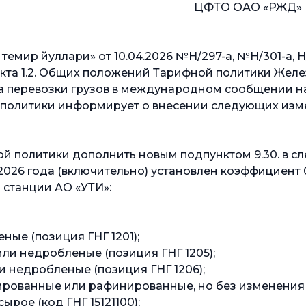
АО «РЖД»
мир йуллари» от 10.04.2026 №Н/297-а, №Н/301-а, Н/3
пункта 1.2. Общих положений Тарифной политики Желе
а перевозки грузов в международном сообщении на
 политики информирует о внесении следующих изм
ой политики дополнить новым подпунктом 9.30. в с
ря 2026 года (включительно) установлен коэффициен
станции АО «УТИ»:
ые (позиция ГНГ 1201);
ли недробленые (позиция ГНГ 1205);
 недробленые (позиция ГНГ 1206);
рованные или рафинированные, но без изменения х
рое (код ГНГ 15121100);