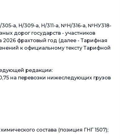
05-а, Н/309-а, Н/311-а, №Н/316-а, №НУ318-
зных дорог государств - участников
 2026 фрахтовый год (далее - Тарифная
енений к официальному тексту Тарифной
ледующей редакции:
т 0,75 на перевозки нижеследующих грузов
имического состава (позиция ГНГ 1507);