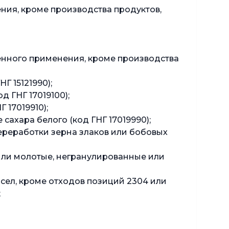
ия, кроме производства продуктов,
енного применения, кроме производства
 15121990);
 ГНГ 17019100);
 17019910);
сахара белого (код ГНГ 17019990);
переработки зерна злаков или бобовых
или молотые, негранулированные или
сел, кроме отходов позиций 2304 или
;