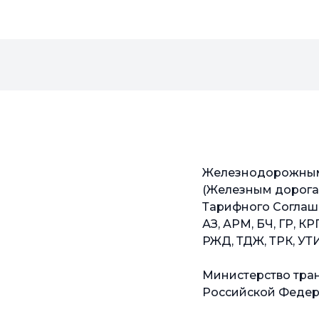
жным админист
орогам) - Стор
о Соглашени
 ГР, КРГ, ЛДЗ, 
ТРК, УТИ, ЭВ
тво транспор
ой Федерац