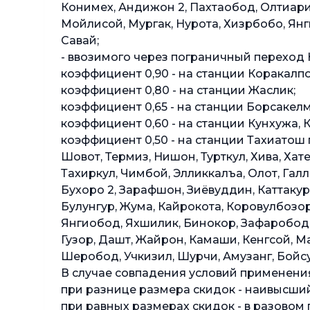
Конимех, Андижон 2, Пахтаобод, Олтиарик
Мойлисой, Мургак, Нурота, Хизрбобо, Янги
Савай;
- ввозимого через пограничный переход 
коэффициент 0,90 - на станции Коракалпо
коэффициент 0,80 - на станции Жаслик;
коэффициент 0,65 - на станции Борсакелм
коэффициент 0,60 - на станции Кунхужа, 
коэффициент 0,50 - на станции Тахиатош п
Шовот, Термиз, Нишон, Турткул, Хива, Хат
Тахиркул, Чимбой, Элликкалъа, Олот, Галл
Бухоро 2, Зарафшон, Зиёвуддин, Каттакург
Булунгур, Жума, Кайрокота, Коровулбозор
Янгиобод, Яхшилик, Бинокор, Зафаробод, К
Гузор, Дашт, Жайрон, Камаши, Кенгсой, М
Шеробод, Учкизил, Шурчи, Амузанг, Бойсу
В случае совпадения условий применен
при разнице размера скидок - наивысший
при равных размерах скидок - в разовом 