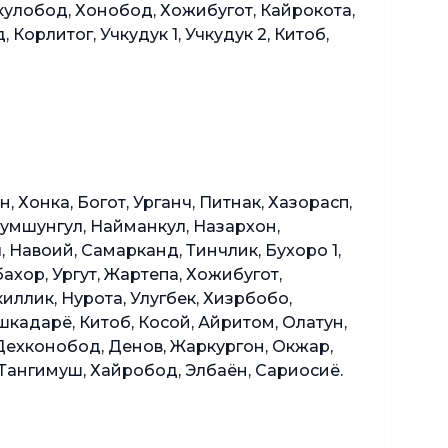
ккулобод, Хонобод, Хожибугот, Кайрокота,
орлитог, Учкудук 1, Учкудук 2, Китоб,
 Хонка, Богот, Урганч, Питнак, Хазорасп,
 Кумшунгул, Найманкул, Назархон,
 Навоий, Самарканд, Тинчлик, Бухоро 1,
ахор, Ургут, Жартепа, Хожибугот,
ллик, Нурота, Улугбек, Хизрбобо,
шкадарё, Китоб, Косой, Айритом, Олатун,
 Дехконобод, Денов, Жаркургон, Окжар,
 Тангимуш, Хайробод, Элбаён, Сариосиё.