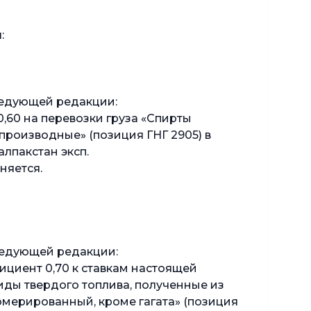
:
ледующей редакции:
0,60 на перевозки груза «Спирты
роизводные» (позиция ГНГ 2905) в
лпакстан эксп.
няется.
ледующей редакции:
фициент 0,70 к ставкам настоящей
иды твердого топлива, полученные из
ломерированный, кроме гагата» (позиция