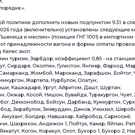
;
порядке.».
й политики дополнить новым подпунктом 9.31. в с
ря 2026 года (включительно) установлены следующие
«Пшеница и меслин» (позиция ГНГ 1001) в импортно
 от принадлежности вагона и формы оплаты провоз
Келес эксп:
мин туризм, Зарбдор; коэффициент 0,85 - на станци
вут, Сирдарё, Околтин, Гулистон, Янгиер, Фарход, М
 Самарканд, Жомбой, Мароканд, Зарафшон, Бойтог, Ч
имкургон, Жартепа, Нурбулок, Олатун;
рши, Кашкадарё, Ургут, Айритом, Дашт, Шуртан;
н, Окжар, Косой, Нишон, Бувайда, Туракургон, Чует,
бог, Дехконобод, Бойсун, Дарбанд, Кумкургон, Сурх
бод, Зирабулок, Зиёвуддин, Денов, Учкизил, Шероб
, Амузанг, Болдир, Навшахар, Хайробод, Сариосиё;
ачи, Шахрихон, Андижон 1, Пойтук, Какир, Яйпан, Рап
 Яккатут, Когон, Коракул, Олот, Бухоро 1, Бухоро 2, Н