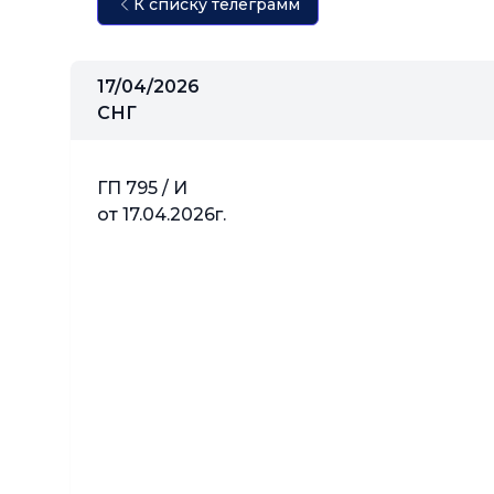
К списку телеграмм
17/04/2026
СНГ
ГП 795 / И
от 17.04.2026г.
Железнодоро
(Железным д
Тарифног
АЗ, АРМ, БЧ,
РЖД, ТДЖ, 
Министерс
Российск