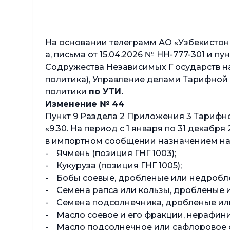
ЦФТО О
На основании телеграмм АО «Узбекистон те
а, письма от 15.04.2026 № НН-777-301 и 
Содружества Независимых Г осударств н
политика), Управление делами Тарифной
политики
по УТИ.
Изменение № 44
Пункт 9 Раздела 2 Приложения 3 Тарифн
«9.30. На период с 1 января по 31 декаб
в импортном сообщении назначением на 
- Ячмень (позиция ГНГ 1003);
- Кукуруза (позиция ГНГ 1005);
- Бобы соевые, дробленые или недроблен
- Семена рапса или кользы, дробленые и
- Семена подсолнечника, дробленые или
- Масло соевое и его фракции, нерафини
- Масло подсолнечное или сафлоровое сы