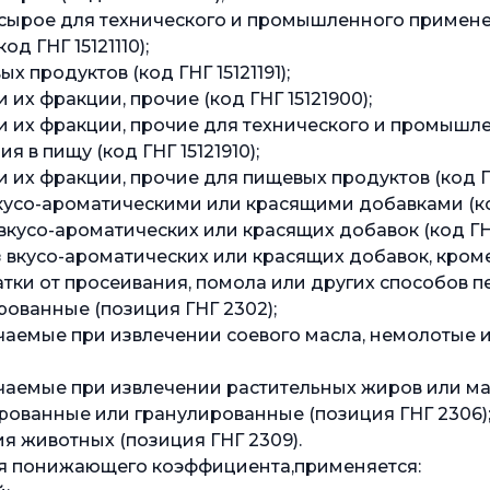
ырое для технического и промышленного применен
д ГНГ 15121110);
продуктов (код ГНГ 15121191);
х фракции, прочие (код ГНГ 15121900);
 их фракции, прочие для технического и промышл
 в пищу (код ГНГ 15121910);
их фракции, прочие для пищевых продуктов (код ГНГ
кусо-ароматическими или красящими добавками (код
кусо-ароматических или красящих добавок (код ГНГ
вкусо-ароматических или красящих добавок, кроме 
татки от просеивания, помола или других способов 
рованные (позиция ГНГ 2302);
чаемые при извлечении соевого масла, немолотые 
чаемые при извлечении растительных жиров или ма
рованные или гранулированные (позиция ГНГ 2306)
я животных (позиция ГНГ 2309).
ия понижающего коэффициента,применяется: