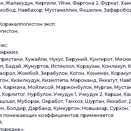
, Жалакудук, Киргили, Уйчи, Фаргона 2, Фуркат, Ха
обод, Навбахор, Мустакиллик, Яхшилик, Зафаробод, К
Коракалпогистон эксп:
гистон;
ас;
Кирккиз;
ристани, Хужайли, Нукус, Беруний, Кунгирот, Мискин,
еп, Бадай, Жумуртов, Истиклол, Кораузак, Конликул,
аорол, Жомбой, Зирабулок, Когон, Конимех, Коракул,
он, Кизилкудук, Кизилтепа, Мароканд, Яккатут, Навб
, Кармана, Мойлисой, Маржонбулок, Мургак, Мустаки
орлитог, Нурбулок, Учкудук 1, Учкудук 2, Карши, Ка
ашъал, Муборак, Окработ, Танхоз, Шуртан, Яккабог,
н, Болдир, Дарбанд, Кумкургон, Новшахар, Сурхон,
ия понижающих коэффициентов, применяется:
;
порядке.».