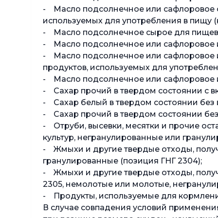
- Масло подсолнечное или сафлоровое с
используемых для употребления в пищу (ко
- Масло подсолнечное сырое для пищевых 
- Масло подсолнечное или сафлоровое и и
- Масло подсолнечное или сафлоровое и
продуктов, используемых для употребления
- Масло подсолнечное или сафлоровое и 
- Сахар прочий в твердом состоянии с в
- Сахар белый в твердом состоянии без в
- Сахар прочий в твердом состоянии без 
- Отруби, высевки, месятки и прочие ос
культур, негранулированные или гранули
- Жмыхи и другие твердые отходы, полу
гранулированные (позиция ГНГ 2304);
- Жмыхи и другие твердые отходы, полу
2305, немолотые или молотые, негранули
- Продукты, используемые для кормлени
В случае совпадения условий применен