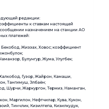
ледующей редакции:
 коэффициенты к ставкам настоящей
м сообщении назначением на станции АО
ных платежей:
и Бекобод, Жиззах, Ховос; коэффициент
аржонбулок;
аманзор, Булунгур, Жума, Улугбек;
 Халкобод, Гузор, Жайрон, Камаши,
он, Тангимуш, Элбаён;
од, Шурчи, Жаркургон, Термиз, Наманган,
кон, Маргилон, Нефтчилар, Кува, Кукон,
авоий, Тинчлик, Кизилтепа, Кизилкудук,