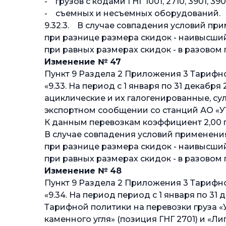
- грузов с кодами ГНГ 1001, 2710, 3901, 390
- съемных и несъемных оборудований.
9.32.3. В случае совпадения условий п
при разнице размера скидок - наивысший
при равных размерах скидок - в разовом 
Изменение № 47
Пункт 9 Раздела 2 Приложения 3 Тарифн
«9.33. На период с 1 января по 31 декабр
ациклические и их галогенированные, с
экспортном сообщении со станций АО «УТ
К данным перевозкам коэффициент 2,00 п
В случае совпадения условий применени
при разнице размера скидок - наивысший
при равных размерах скидок - в разовом 
Изменение № 48
Пункт 9 Раздела 2 Приложения 3 Тарифн
«9.34. На период период с 1 января по 3
Тарифной политики на перевозки груза «
каменного угля» (позиция ГНГ 2701) и «Л