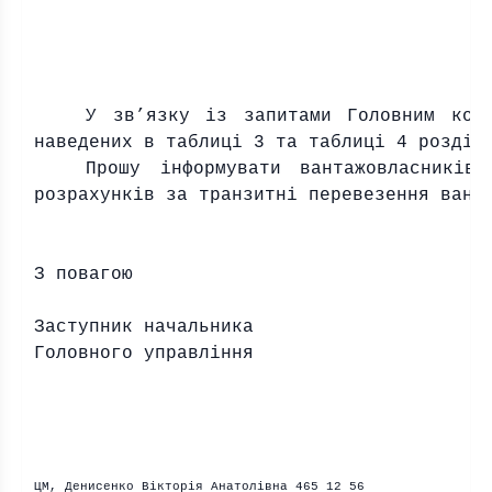
У зв’язку
i
з запитами Головним ком
наведених в таблиц
i
3 та таблиц
i
4 розд
i
л
Прошу
i
нформувати вантажовласник
i
в,
розрахунк
i
в за транзитн
i
перевезення вант
З повагою
Заступник начальника
Головного управл
i
ння
ЦМ, Денисенко В
i
ктор
i
я Анатол
i
вна 465 12 56