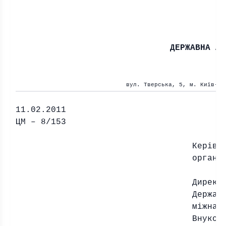
ДЕРЖАВНА АД
вул. Тверська, 5, м. Київ-15
11.02.2011
ЦМ – 8/153
Кер
i
вн
орган
i
Директ
Держав
м
i
жнар
Внуков