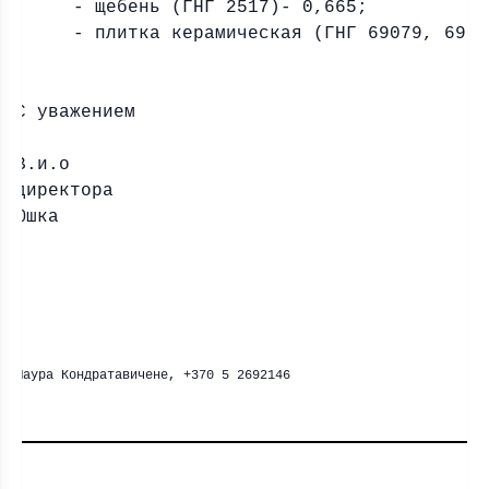
- щебень (ГНГ 2517)- 0,665;
- плитка керамическая (ГНГ 69079, 6908
С уважением
В.и.о
директора
Юшка
Лаура Кондратавичене, +370 5 2692146