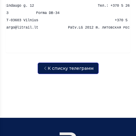
Mindaugo
g
. 12 Тел.: +370 5
26
83
Forma
DB
-34
LT
-03603
Vilnius
+370 5
2
cargo
@
litrail
.
lt
Patv
.
LG
2012
m
.
ЛИТОВСКАЯ РЕСПУ
К списку телеграмм