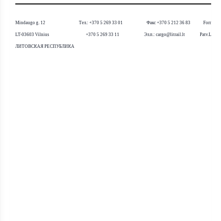
Mindaugo g. 12
Тел
.: +370 5 269 33 01
Факс
+370 5 212 36 83 Forma D
LT-03603 Vilnius +370 5 269 33 11
Эл
.
п
.:
cargo@litrail.lt
Patv.LG 201
ЛИТОВСКАЯ РЕСПУБЛИКА