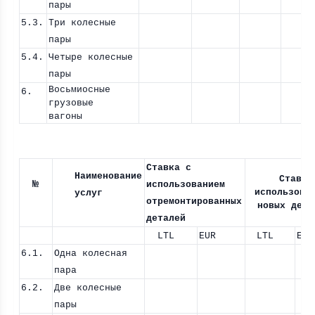
пары
5.3.
Три колесные
пары
5.4.
Четыре колесные
пары
Восьмиосные
6.
грузовые
вагоны
Ставка с
Наименование
Ставка
№
использованием
использова
услуг
отремонтированных
новых дета
деталей
LTL
EUR
LTL
EUR
6.1.
Одна колесная
пара
6.2.
Две колесные
пары