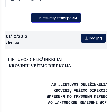
К списку телеграмм
01/10/2012
img.jpg
Литва
LIETUVOS
GELE
Ž
INKELIAI
KROVINI
Ų
VE
Ž
IMO
DIREKCIJA
AB
„
LIETUVOS
GELE
Ž
INKELIAI
KROVINI
Ų
VE
Ž
IMO
DIREKCIJA
ДИРЕКЦИЯ ПО ГРУЗОВЫМ ПЕРЕВОЗ
АО „ЛИТОВСКИЕ ЖЕЛЕЗНЫЕ ДОРОГ