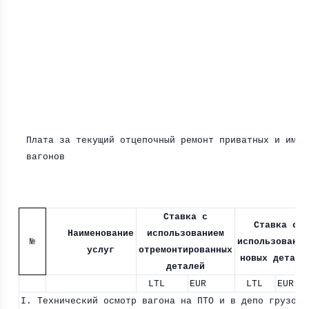
Плата за текущий отцепочный ремонт приватных и им п
вагонов
Ставка с
Ставка с
Наименование
использованием
№
использование
услуг
отремонтированных
новых детале
деталей
LTL
EUR
LTL
EUR
I. Технический осмотр вагона на ПТО и в депо грузовы