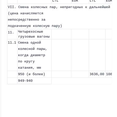
LTL
EUR
LTL
EUR
VII.
Смена колесных пар, непригодных к дальнейшей эк
(цена начисляется
непосредственно за
подкаченную колесную пару)
Четырехосные
11.
грузовые вагоны
11.1
Смена одной
колесной пары,
когда диаметр
по кругу
катания, мм
950 (и более)
3636,00
1082,
949-940