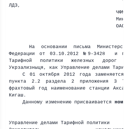
ЛДЗ,
ЧФМ,
Минт
ОАО 
На основании письма Министерства
Федерации от 03.10.2012 №9-3428 и пун
Тарифной политики железных дорог гос
Укрзализныця, как Управление делами Тариф
С 01 октября 2012 года заменяется 
пункта 2.2 раздела 2 приложения 3 Та
фрахтовый год наименование станции Аксар
Кигаш.
Данному изменению присваивается
номе
Управление делами Тарифной политики