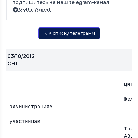
подпишитесь на наш telegram-канал
MyRailAgent
К списку телеграмм
03/10/2012
СНГ
ЦМТП
Желе
администрациям
(Ж
участницам
Тари
АЗ,