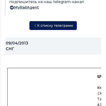
подпишитесь на наш telegram-канал
MyRailAgent
К списку телеграмм
09/04/2013
СНГ
ЦМТ
Жел
(Же
Тар
АЗ,