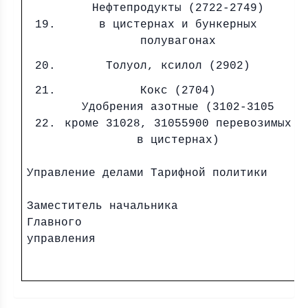
Нефтепродукты (2722-2749)
19.
в цистернах и бункерных
Б
полувагонах
Бр
20.
Толуол, ксилол (2902)
21.
Кокс (2704)
Удобрения азотные (3102-3105
22.
кроме 31028, 31055900 перевозимых
(с
в цистернах)
Управление делами Тарифной политики
Заместитель начальника
Главного
управлен