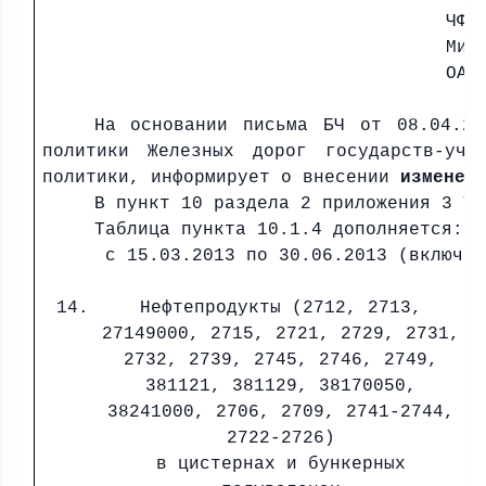
ЧФМ
Мин
ОАО
На основании письма БЧ от 08.04.20
политики Железных дорог государств-уча
политики, информирует о внесении
изменен
В пункт 10 раздела 2 приложения 3 Та
Таблица пункта 10.1.4 дополняется:
с 15.03.2013 по 30.06.2013 (включит
14.
Нефтепродукты (2712, 2713,
27149000, 2715, 2721, 2729, 2731,
2732, 2739, 2745, 2746, 2749,
381121, 381129, 38170050,
38241000, 2706, 2709, 2741-2744,
2722-2726)
в цистернах и бункерных