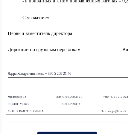
- в приватных и к ним приравненных вагонах – 0,268
С уважением
Первый заместитель директора
Дирекции по грузовым перевозкам
Вирг
Лаура Кондратавичиене, + 370 5 269 21 46
Mindaugo
g
. 12 Тел.: +370 5
269 33 01 Факс +370 5
212 36 83
LT
-03603
Vilnius
+370 5
269 33 
ЛИТОВСКАЯ РЕСПУБЛИКА Эл.п.:
cargo
@
litrail
/
lt