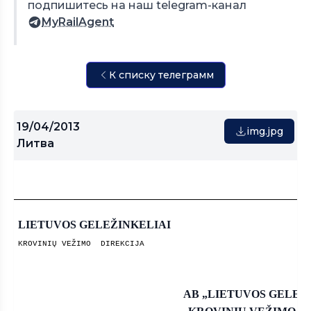
подпишитесь на наш telegram-канал
MyRailAgent
К списку телеграмм
19/04/2013
img.jpg
Литва
LIETUVOS
GELE
Ž
INKELIAI
KROVINIŲ
VEŽIMO
DIREKCIJA
AB „LIETUVOS GELEŽ