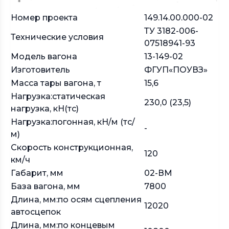
Номер проекта
149.14.00.000-02
ТУ 3182-006-
Технические условия
07518941-93
Модель вагона
13-149-02
Изготовитель
ФГУП«ПОУВЗ»
Масса тары вагона, т
15,6
Нагрузка:статическая
230,0 (23,5)
нагрузка, кН(тс)
Нагрузка:погонная, кН/м (тс/
-
м)
Скорость конструкционная,
120
км/ч
Габарит, мм
02-ВМ
База вагона, мм
7800
Длина, мм:по осям сцепления
12020
автосцепок
Длина, мм:по концевым