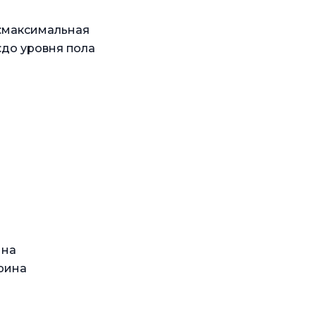
м:максимальная
:до уровня пола
ина
рина