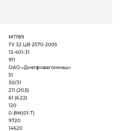
М1789
ТУ 32 ЦВ 2570-2005
13-401-31
911
ОАО «Днепровагонмаш»
51
30/31
211 (20,5)
61 (6,22)
120
0-ВМ(01-Т)
9720
14620