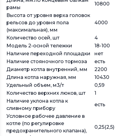
Длина, мм:по концевым балкам
10800
рамы
Высота от уровня верха головок
рельсов до уровня пола
4000
(максимальная), мм
Количество осей, шт
4
Модель 2-осной тележки
18-100
Наличие переходной площадки
нет
Наличие стояночного тормоза
есть
Диаметр котла внутренний, мм
2200
Длина котла наружная, мм
10430
Удельный объем, м3/т
0,59
Количество верхних люков, шт
1
Наличие уклона котла к
есть
сливному прибору
Условное рабочее давление в
котле (по регулировке
0,25(2,5)
предохранительного клапана),