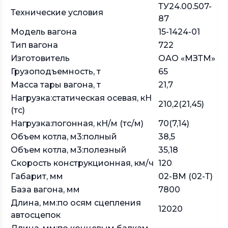
ТУ24.00.507-
Технические условия
87
Модель вагона
15-1424-01
Тип вагона
722
Изготовитель
ОАО «МЗТМ»
Грузоподъемность, т
65
Масса тары вагона, т
21,7
Нагрузка:статическая осевая, кН
210,2(21,45)
(тс)
Нагрузка:погонная, кН/м (тс/м)
70(7,14)
Объем котла, м3:полный
38,5
Объем котла, м3:полезный
35,18
Скорость конструкционная, км/ч
120
Габарит, мм
02-ВМ (02-Т)
База вагона, мм
7800
Длина, мм:по осям сцепления
12020
автосцепок