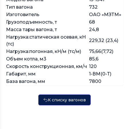
Тип вагона
732
Изготовитель
ОАО «МЗТМ»
Грузоподъемность, т
68
Масса тары вагона, т
24,8
Нагрузка:статическая осевая, кН
229,32 (23,4)
(тс)
Нагрузка:погонная, кН/м (тс/м)
75,66(7,72)
Объем котла, м3
85,6
Скорость конструкционная, км/ч
120
Габарит, мм
1-ВМ(0-Т)
База вагона, мм
7800
К списку вагонов