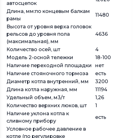
автосцепок
Длина, мм:по концевым балкам
11480
рамы
Высота от уровня верха головок
рельсов до уровня пола
4636
(максимальная), мм
Количество осей, шт
4
Модель 2-осной тележки
18-100
Наличие переходной площадки
нет
Наличие стояночного тормоза
есть
Диаметр котла внутренний, мм
3200
Длина котла наружная, мм
11194
Удельный объем, м3/т
1,26
Количество верхних люков, шт
1
Наличие уклона котла к
есть
сливному прибору
Условное рабочее давление в
котле (по регулировке