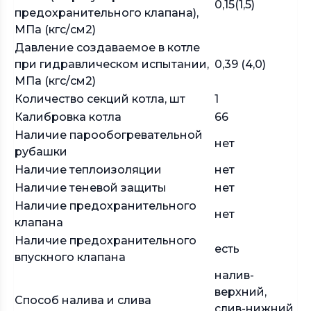
0,15(1,5)
предохранительного клапана),
МПа (кгс/см2)
Давление создаваемое в котле
при гидравлическом испытании,
0,39 (4,0)
МПа (кгс/см2)
Количество секций котла, шт
1
Калибровка котла
66
Наличие парообогревательной
нет
рубашки
Наличие теплоизоляции
нет
Наличие теневой защиты
нет
Наличие предохранительного
нет
клапана
Наличие предохранительного
есть
впускного клапана
налив-
верхний,
Способ налива и слива
слив-нижний