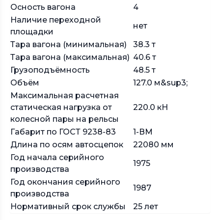
Осность вагона
4
Наличие переходной
нет
площадки
Тара вагона (минимальная)
38.3 т
Тара вагона (максимальная)
40.6 т
Грузоподъёмность
48.5 т
Объём
127.0 м&sup3;
Максимальная расчетная
статическая нагрузка от
220.0 кН
колесной пары на рельсы
Габарит по ГОСТ 9238-83
1-ВМ
Длина по осям автосцепок
22080 мм
Год начала серийного
1975
производства
Год окончания серийного
1987
производства
Нормативный срок службы
25 лет