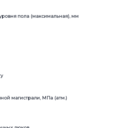
 уровня пола (максимальная), мм
ту
ной магистрали, МПа (атм.)
очных люков