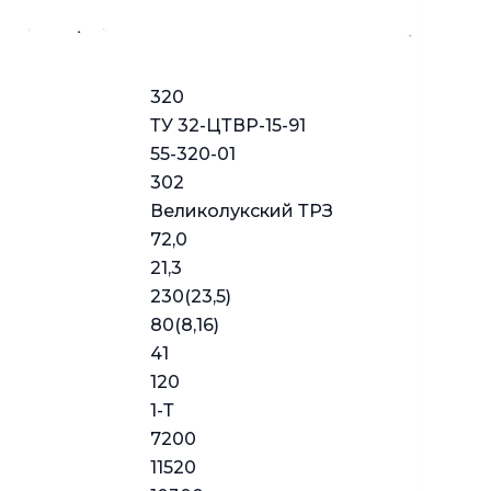
320
ТУ 32-ЦТВР-15-91
55-320-01
302
Великолукский ТРЗ
72,0
21,3
230(23,5)
80(8,16)
41
120
1-Т
7200
11520